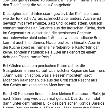
„Bei uns gibt es keine Vorspeisen, wir stellen immer alles auf
den Tisch“, sagt die Vollblut-Gastgeberin.
Die Joghurts sind interessant gewürzt, der Kefir sieht aus
wie der türkische Ayran, schmeckt aber anders. Auch er ist
gewürzt mit Pfefferminze, Salz und Rosenblättern. Optisch
erinnert manches an Gerichte aus der indischen Küche, doch
im Gegensatz zu dieser sind die persischen Gerichte
normalerweise nicht scharf. Ähnlich wie das indische Brot
kommt auch hier dünnes Fladenbrot zum Einsatz. Aber in
der Küche spielt es immer eine Nebenrolle, Kartoffeln gar
keine, sondern natürlich: Reis. „Bei uns gehört zu einem
richtigen Essen immer Reis.“
Bei Gästen aus dem persischen Raum achtet die
Gastgeberin immer darauf, aus welcher Region sie kommen.
„Dann weiß ich schon, was sie essen möchten“, sagt
Mozhdeh Rakhschan, die aus der Großstadt Rascht aus
den Gebiet am kaspischen Meer kommt.
Rund 40 Personen finden in dem kleinen Restaurant Platz, je
nach Stimmung wird auch mal getanzt. Das Ganze findet
dann unter dem milden Blick des persischen Königs Dareios