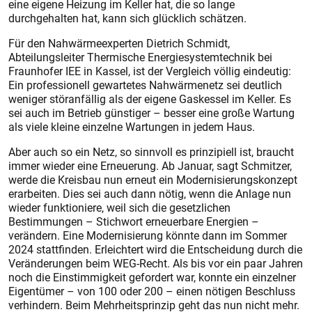
eine eigene Heizung im Keller hat, die so lange
durchgehalten hat, kann sich glücklich schätzen.
Für den Nahwärmeexperten Dietrich Schmidt,
Abteilungsleiter Thermische Energiesystemtechnik bei
Fraunhofer IEE in Kassel, ist der Vergleich völlig eindeutig:
Ein professionell gewartetes Nahwärmenetz sei deutlich
weniger störanfällig als der eigene Gaskessel im Keller. Es
sei auch im Betrieb günstiger – besser eine große Wartung
als viele kleine einzelne Wartungen in jedem Haus.
Aber auch so ein Netz, so sinnvoll es prinzipiell ist, braucht
immer wieder eine Erneuerung. Ab Januar, sagt Schmitzer,
werde die Kreisbau nun erneut ein Modernisierungskonzept
erarbeiten. Dies sei auch dann nötig, wenn die Anlage nun
wieder funktioniere, weil sich die gesetzlichen
Bestimmungen – Stichwort erneuerbare Energien –
verändern. Eine Modernisierung könnte dann im Sommer
2024 stattfinden. Erleichtert wird die Entscheidung durch die
Veränderungen beim WEG-Recht. Als bis vor ein paar Jahren
noch die Einstimmigkeit gefordert war, konnte ein einzelner
Eigentümer – von 100 oder 200 – einen nötigen Beschluss
verhindern. Beim Mehrheitsprinzip geht das nun nicht mehr.