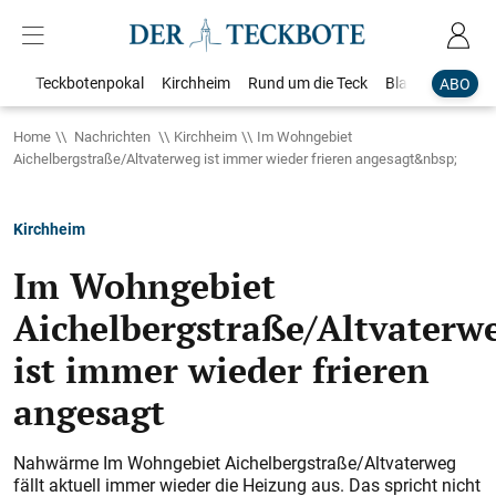
Teckbotenpokal
Kirchheim
Rund um die Teck
Blaulicht
Loka
ABO
Home
Nachrichten
Kirchheim
Im Wohngebiet
Aichelbergstraße/Altvaterweg ist immer wieder frieren angesagt&nbsp;
Kirchheim
Im Wohngebiet
Aichelbergstraße/Altvaterw
ist immer wieder frieren
angesagt
Nahwärme Im Wohngebiet Aichelbergstraße/Altvaterweg
fällt aktuell immer wieder die Heizung aus. Das spricht nicht