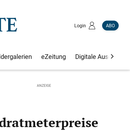
Login
ABO
ldergalerien
eZeitung
Digitale Ausgaben
dratmeterpreise