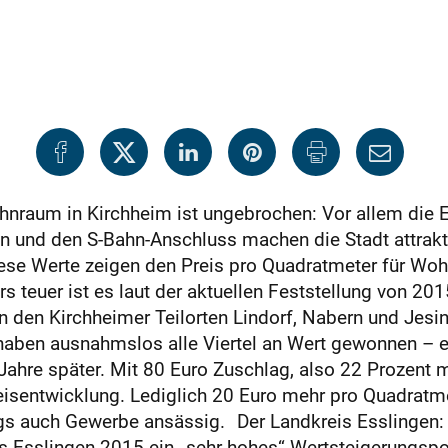
hnraum in Kirchheim ist ungebrochen: Vor allem die 
und den S-Bahn-Anschluss machen die Stadt attraktiv
iese Werte zeigen den Preis pro Quadratmeter für Wo
ers teuer ist es laut der aktuellen Feststellung von 
 den Kirchheimer Teilorten Lindorf, Nabern und Jesi
haben ausnahmslos alle Viertel an Wert gewonnen – 
Jahre später. Mit 80 Euro Zuschlag, also 22 Prozent 
Preisentwicklung. Lediglich 20 Euro mehr pro Quadrat
dings auch Gewerbe ansässig. Der Landkreis Esslingen
 Esslingen 2015 ein „sehr hohes“ Wertsteigerungspo