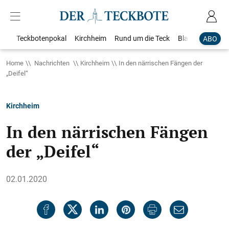
Teckbotenpokal
Kirchheim
Rund um die Teck
Blaulicht
Loka
ABO
Home
Nachrichten
Kirchheim
In den närrischen Fängen der
„Deifel“
Kirchheim
In den närrischen Fängen
der „Deifel“
02.01.2020