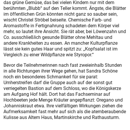
das grüne Gemüse, das bei vielen Kindern nur mit dem
berühmten „Blubb“ auf den Teller kommt. Ängste, die Blätter
im öffentlichen Grün könnten nicht ganz so sauber sein,
wischt Christel Ströbel beiseite. Chemische Farb- und
Aromastoffe in Fertignahrung schadeten dem Körper viel
mehr, so lautet ihre Ansicht. Sie rät aber, bei Löwenzahn und
Co. ausschließlich gesunde Blätter ohne Mehltau und
andere Krankheiten zu essen. An mancher Kulturpflanze
lässt sie kein gutes Haar und spitzt zu: „Kopfsalat ist im
Vergleich zu einer Wildpflanze wie Styropor.“
Bevor die Teilnehmerinnen nach fast zweieinhalb Stunden
in alle Richtungen ihrer Wege gehen, hat Sandra Schöne
noch ein besonderes Schmankerl für sie parat:
Umherstreifen darf die Gruppe auch auf der sonst gut
verriegelten Bastion auf dem Schloss, wo die Königskerze
am Aufgang Hof hält. Dort hat das Fachseminar auf
Hochbeeten jede Menge Kräuter angepflanzt: Oregano und
Johanniskraut etwa. Ihre vielfältigen Wirkungen ziehen die
Aufmerksamkeit fast mehr auf sich als die atemberaubende
Kulisse aus Altem Haus, Martinskirche und Rathausturm.