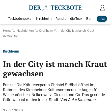
Teckbotenpokal
Kirchheim
Rund um die Teck
Blaulicht
Loka
ABO
Home
Nachrichten
Kirchheim
In der City ist manch Kraut
gewachsen
Kirchheim
In der City ist manch Kraut
gewachsen
Freizeit Die Kräuterexpertin Christel Ströbel öffnet im
Rahmen des Kirchheimer Kultursommers die Augen für
Weidenröschen, Nelkenwurz, Giersch und Co. Das gesunde
Grün wächst mitten in der Stadt.
Von Anke Kirsammer
27.07.2020