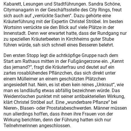
Kabarett, Lesungen und Stadtführungen. Sandra Schöne,
Citymanagarin in der Geschäftsstelle des City Rings, freut
sich auch auf „verrückte Sachen“. Dazu gehörte eine
Kräuterführung mit der Expertin Christel Ströbel. Im besten
Wortsinn verrückte sie den Blick auf viele Plätze in der
Innenstadt. Denn wer erwartet hatte, dass der Rundgang nur
zu speziellen Kräuterbeeten in Kirchheims guter Stube
führen würde, sah sich schnell eines Besseren belehrt.
Den ersten Stopp legt die achtköpfige Gruppe nach dem
Start am Rathaus mitten in der Fußgängerzone ein. „Kennt
das jemand?“, fragt die Kräuterfrau und deutet auf ein
zartes rosablühendes Pflänzchen, das sich direkt unter
einem Mülleimer an einem geschützten Plätzchen
angesiedelt hat. Nein, es ist eben kein reines „Unkraut“, wie
man es landläufig etwas abfällig bezeichnen würde. Das
Weidenröschen punktet mit seiner antibakteriellen Wirkung,
klärt Christel Ströbel auf. Eine „wunderbare Pflanze“ bei
Nieren-, Blasen- oder Prostatabeschwerden. Männer müssen
nun allerdings hoffen, dass ihnen ihre Frauen von der
Wirkung berichten, denn der Führung hatten sich nur
Teilnehmerinnen angeschlossen.