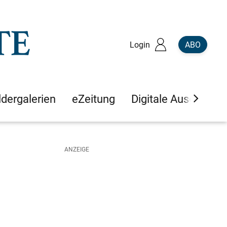
Login
ABO
ldergalerien
eZeitung
Digitale Ausgaben