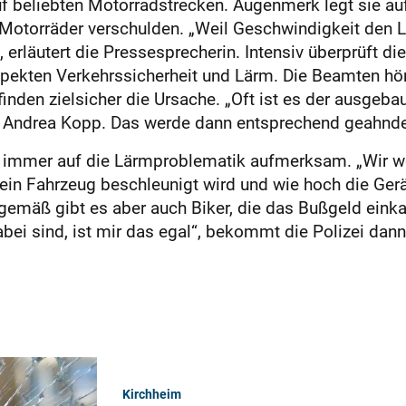
auf beliebten Motorradstrecken. Augenmerk legt sie a
 Motorräder verschulden. „Weil Geschwindigkeit den Lä
 erläutert die Pressesprecherin. Intensiv überprüft di
spekten Verkehrssicherheit und Lärm. Die Beamten hö
 finden zielsicher die Ursache. „Oft ist es der ausgeb
 Andrea Kopp. Das werde dann entsprechend geahndet 
st immer auf die Lärmproblematik aufmerksam. „Wir we
ein Fahrzeug beschleunigt wird und wie hoch die Gerä
gemäß gibt es aber auch Biker, die das Bußgeld einka
abei sind, ist mir das egal“, bekommt die Polizei da
Kirchheim