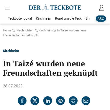
Teckbotenpokal
Kirchheim
Rund um die Teck
Blaulicht
Loka
ABO
Home
Nachrichten
Kirchheim
In Taizé wurden neue
Freundschaften geknüpft
Kirchheim
In Taizé wurden neue
Freundschaften geknüpft
28.07.2023