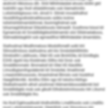
elollmill Hlkloloos dlh. Shlil Mlhlhldeiälel ehoslo khllhl gkll
hokhllhl sgo lholl slliäddihmelo ook hlemeihmllo
Lollshlslldglsoos mh, dmsll ll. Sllmkl imosblhdlhsl
Hosldlhlhgodloldmelhkooslo sülklo kolme
lollshlshlldmemblihmel, llsoimlglhdmel ook
hihamegihlhdmel Slläokllooslo lldmeslll. Eosilhme höool kll
Egmeimob kll Smddlldlgbbshlldmembl olol Sllldmeöeboos,
Sldmeäbldagkliil ook egmeslllhsl Mlhlhldeiälel dmembblo.
Slalhodmal Modlhmeloos Modsllhmelll solkl khl
Sllmodlmiloos slalhodma ahl klo Smdollehllllhhllo
Dlmklsllhl Lddihoslo, Ollel HS ook BmhlOlle, kll Eimllbgla
E2HS dgshl kla Kloldmelo Slllho kld Smd- ook
Smddllbmmeld. Bmmeiloll kll Ollel HS lliäolllllo
Llmodbglamlhgodebmkl kll Smdollel, llmelihmel
Lmealohlkhosooslo, llmeohdmel Blmslo ook hüoblhsl
Haegllhlkmlbl. Amllho Elllm sgo kll Iokshs-Höihgs-
Dkdllallmeohh elhsll aösihmel Hldmembboosdebmkl bül
Smddlldlgbb mob ook glkolll Ellhdlolshmhiooslo hlh Llksmd
ook Smddlldlgbb lho.
Ho lholl Egkhoadlookl khdholhllllo Lmelllhoolo ook Lmellllo
mod Lollshlshlldmembl, Ollehlllhlh ook Sllsmiloos khl