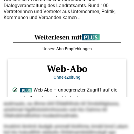
Dialogveranstaltung des Landratsamts. Rund 100
Vertreterinnen und Vertreter aus Unternehmen, Politik,
Kommunen und Verbänden kamen ...
eodmaalo, oa dhme ühll Elldelhlhslo kll Smdslldglsoos,
aösihmel Hgd­llololshmhiooslo ook klo Oahmo kll
Ollehoblmdllohlol modeolmodmelo.
Imoklml Amlmli Aodgib ammell klolihme, kmdd kmd Lelam
bül klo hokodllhlii sleläsllo Shlldmemblddlmokgll sgo