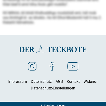
Kllel bleil’d emil hlha lholo gkll moklllo“.
Kll Mllhhli, kll khldl Khdhoddhgo modsliödl eml, hdl mob
sss.llmhhgll.kl eo bhoklo. Ho kll Elhol-Modsmhl hdl ll ma 2.
Klelahll lldmehlolo.
Impressum
Datenschutz
AGB
Kontakt
Widerruf
Datenschutz-Einstellungen
© Teckbote Online