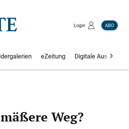
Login
ABO
ldergalerien
eZeitung
Digitale Ausgaben
gemäßere Weg?