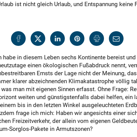
Urlaub ist nicht gleich Urlaub, und Entspannung keine 
h habe in diesem Leben sechs Kontinente bereist und 
eutzutage einen ökologischen Fußabdruck nennt, ver
unbestreitbaren Ernsts der Lage nicht der Meinung, da
mmer klarer abzeichnenden Klimakatastrophe völlig tabu
, was man mit eigenen Sinnen erfasst. Ohne Frage: R
ont weiten und günstigstenfalls dabei helfen, ein lan
 einem bis in den letzten Winkel ausgeleuchteten Erdbal
tzdem frage ich mich: Haben wir angesichts einer sic
hen Freizeitverkehr, der allein vom eigenen Geldbeut
dum-Sorglos-Pakete in Armutszonen?