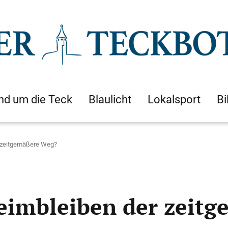
nd um die Teck
Blaulicht
Lokalsport
Bi
r zeitgemäßere Weg?
heimbleiben der zeit