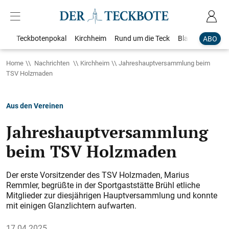
Teckbotenpokal
Kirchheim
Rund um die Teck
Blaulicht
Loka
ABO
Home
Nachrichten
Kirchheim
Jahreshauptversammlung beim
TSV Holzmaden
Aus den Vereinen
Jahreshauptversammlung
beim TSV Holzmaden
Der erste Vorsitzender des TSV Holzmaden, Marius
Remmler, begrüßte in der Sportgaststätte Brühl etliche
Mitglieder zur diesjährigen Hauptversammlung und konnte
mit einigen Glanzlichtern aufwarten.
17.04.2025