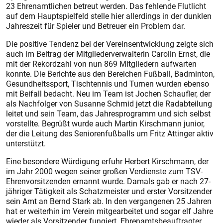
23 Ehrenamtlichen betreut werden. Das fehlende Flutlicht
auf dem Hauptspielfeld stelle hier allerdings in der dunklen
Jahreszeit für Spieler und Betreuer ein Problem dar.
Die positive Tendenz bei der Vereinsentwicklung zeigte sich
auch im Beitrag der Mitgliederverwalterin Carolin Ernst, die
mit der Rekordzahl von nun 869 Mitgliedern aufwarten
konnte. Die Berichte aus den Bereichen Fußball, Badminton,
Gesundheitssport, Tischtennis und Turnen wurden ebenso
mit Beifall bedacht. Neu im Team ist Jochen Schaufler, der
als Nachfolger von Susanne Schmid jetzt die Radabteilung
leitet und sein Team, das Jahresprogramm und sich selbst
vorstellte. Begrüßt wurde auch Martin Kirschmann junior,
der die Leitung des Seniorenfußballs um Fritz Attinger aktiv
unterstützt.
Eine besondere Würdigung erfuhr Herbert Kirschmann, der
im Jahr 2000 wegen seiner großen Verdienste zum TSV-
Ehrenvorsitzenden ernannt wurde. Damals gab er nach 27-
jähriger Tätigkeit als Schatzmeister und erster Vorsitzender
sein Amt an Bernd Stark ab. In den vergangenen 25 Jahren
hat er weiterhin im Verein mitgearbeitet und sogar elf Jahre
wieder als Vorsitzender fungiert. Ehrenamtsbeauftragter