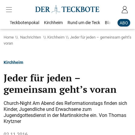
Teckbotenpokal
Kirchheim
Rund um die Teck
Blaulicht
Loka
ABO
Home
Nachrichten
Kirchheim
Jeder für jeden – gemeinsam geht’s
voran
Kirchheim
Jeder für jeden –
gemeinsam geht’s voran
Church-Night Am Abend des Reformationstags finden sich
Kinder, Jugendliche und Erwachsene zum
Jugendgottesdienst in der Martinskirche ein. Von Thomas
Krytzner
02.11.2016