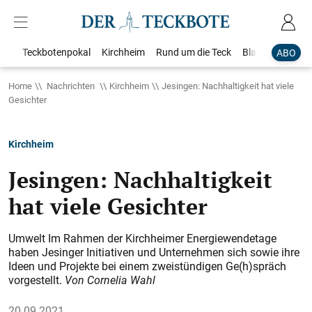
Teckbotenpokal
Kirchheim
Rund um die Teck
Blaulicht
Loka
ABO
Home
Nachrichten
Kirchheim
Jesingen: Nachhaltigkeit hat viele
Gesichter
Kirchheim
Jesingen: Nachhaltigkeit
hat viele Gesichter
Umwelt Im Rahmen der Kirchheimer Energiewendetage
haben Jesinger Initiativen und Unternehmen sich sowie ihre
Ideen und Projekte bei einem zweistündigen Ge(h)spräch
vorgestellt.
Von Cornelia Wahl
20.09.2021