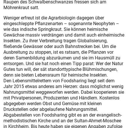
Raupen des Schwalbenschwanzes fressen sich am
Möhrenkraut satt.
Weniger erfreut ist die Agrarbio­login dagegen über
eingeschleppte Pflanzenarten – sogenannte Neophyten –
wie das indische Springkraut. Sie können heimische
Gewächse massiv verdrängen und damit auch einheimische
Insekten. Zu ihrer Verbreitung tragen Globalisierung,
fließende Gewässer oder auch Bahnstrecken bei. Um die
Ausbreitung zu stoppen, ist es ratsam, die Pflanzen vor
deren Samenbildung abzuräumen und sie im Hausmüll zu
entsorgen. Und sie hat noch einen Tipp parat: Wer der Natur
Gutes tun will, der sät standorttypische Blühmischungen,
denn sie bieten Lebensraum für heimische Insekten.
Den Lebensmittelrettern von Foodsharing liegt seit dem
Jahr 2015 etwas anderes am Herzen: dass möglichst wenig
Nahrungsmittel weggeworfen werden. Dabei kooperieren sie
mit Privatpersonen, Produzenten und Händlern. Kostenlos
abgegeben werden Obst und Gemüse mit kleinen
Druckstellen oder abgelaufene Nahrungsmittel.
Abgabestellen von Foodsharing gibt es an der evangelisch-
methodistischen Kirche und an der Sultan-Ahmet-Moschee
in Kirchheim. Bis heute haben sie eigenen Angaben zufolge