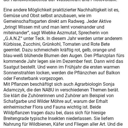
Eine andere Möglichkeit praktizierter Nachhaltigkeit ist es,
Gemüse und Obst selbst anzubauen, wie im
Gemeinschaftsgarten direkt am Radweg. Jeder Aktive
„bringt Wissen mit und man lernt voneinander und
miteinander“, sagt Wiebke Aszmutat, Sprecherin von
„G.A.N.Z“ unter Teck. In diesem Jahr werden unter anderem
Kürbisse, Zucchini, Grünkohl, Tomaten und Rote Bete
geerntet. Dazu schmeicheln kräftig rot, gelb, orange und
blau-weiß blühende Blumen den Augen. Den Pflanzplan fürs
kommende Jahr legen sie im Dezember fest. Dann wird das
Saatgut bestellt. Und wenn im Frühjahr die ersten warmen
Sonnenstrahlen locken, werden die Pflänzchen auf Balkon
oder Fens­terbank vorgezogen.
Mit Pflanzen beschäftigt sich auch Agrarbiologin Sonja
Adamczyk, die den NABU in verschiedenen Themen berät.
Sie klärt die Zuhörerinnen und Zuhörer am Beispiel von
Schafgarbe und Wilder Möhre auf, warum der Erhalt
einheimischer Flora und Fauna wichtig ist. Beide
Wildpflanzen tragen dazu bei, dass sich für hiesige
Breitengrade typische Insekten niederlassen. Sie liefern
Nahrung für Wildbienen, Käfer und Fliegen aller Art. Und die