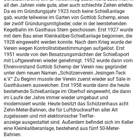
all den Jahren viele gute, aber auch schlechte Zeiten erlebte.
Da es im Gründungsjahr 1923 noch keine Schießanlage
gab, wurde teilweise im Garten von Gottlob Schemp, eines
der zwölf Gründungsmitglieder, oder in der leerstehenden
Kegelbahn im Gasthaus Stern geschossen. Erst 1927 wurde
mit dem Bau einer Kleinkaliber-Schießanlage begonnen, die
1928 eingeweiht werden konnte. Nach dem Krieg wurde der
Verein wegen Kontrollratsbestimmungen aufgelöst. Erst
1951 wurde von den Besatzungsmächten der Schießsport
mit Luftgewehren wieder genehmigt. 1952 wurde dann vom
Ehrenvorstand Gottlob Schemp der Verein neu gegründet
unter dem neuen Namen „Schützenverein Jesingen-Teck
e.V.“ Zu Beginn musste der Verein zuerst wieder auf Säle in
Gasthäusern ausweichen. Erst 1958 wurde dann die heute
bestehende Schießanlage im Oberhof eingeweiht, die dann
im Laufe der Jahre immer wieder umgebaut und
modernisiert wurde. Heute besitzt das Schützenhaus acht
Zehn-Meter-Bahnen, die für Luftdruckwaffen aller Art
zugelassen und mit elektronischer Treffer-
anzeige ausgestattet sind. Außerdem befindet sich im Keller
eine Kleinkaliberanlage, bestehend aus fünf 50-Meter-
Bahnen.