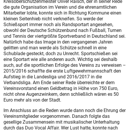
Kreisoberschützenmeister Oliver Raisch, der in seiner Rede
die gute Organisation im Verein und die ehrenamtlichen
Mitarbeiter lobte, konnte sich in Richtung Kommune einen
kleinen Seitenhieb nicht verkneifen. So werde der
Schießsport immer noch als Randsportart angesehen,
obwohl der Deutsche Schützenbund nach Fußball, Turnen
und Tennis der viertgrößte Sportverband in Deutschland sei.
Natürlich habe das Image in den vergangenen Jahren
gelitten und man werde als Schütze schnell in eine
Schublade gesteckt, doch zu Unrecht. Sportschießen sei
eine Sportart wie alle anderen auch. Wichtig sei deshalb
auch, auf die sportlichen Erfolge des Vereins zu verweisen –
2015/2016 schaffte die erste Luftgewehrmannschaft den
Aufstieg in die Landesliga und 2016/2017 in die
Verbandsliga. Am Ende seiner Rede überreichte er dem
Vereinsvorstand einen Geldbetrag in Höhe von 750 Euro,
nicht ohne Augenzwinkern, denn schließlich wären es 50
Euro mehr als von der Stadt.
Im Anschluss an die Reden wurde dann noch die Ehrung der
Vereinsmitglieder vorgenommen. Danach folgte das
gesellige Zusammensein mit musikalischer Unterhaltung
durch das Duo Vocal Affair. Wer Lust hatte, konnte nach