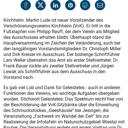
Kirchheim. Martin Lude ist neuer Vorsitzender des
Verschönerungsvereins Kirchheim (VvK). Er tritt in die
Fußstapfen von Philipp Reuff, der dem Verein als Mitglied
des Ausschusses erhalten bleibt. Überhaupt stand die
Hauptversammlung im Zeichen der Veränderung, auch bei
den langjährigen Vorstandsmitgliedern Dr. Christoph Miller
und Dirk Kreiser im Ausschuss. Der bisherige Schriftführer
Lars Weller übernahm das Amt als erster Stellvertreter. Dr.
Frank Bauer rückte als zweiter Stellvertreter und Jürgen
Lewak als Schriftführer aus dem Ausschuss in den
Vorstand nach.
Es gab viel Lob und Dank für Geleistetes - auch in anderen
Funktionen des Vereins, wo wichtige Aufgaben übergeben
wurden. Stichwort Geleistetes: Das Spektrum reicht hier von
der Beschilderung der VvK-Sitzbänke über die Einweihung
des Schmuckstückes „Geeshäusle“ bei Jesingen, die
Veranstaltung „Fachwerk im Wandel der Zeit“ bis zur
Realisierung der Infotafeln im Naturschutzgebiet Wiestal mit
Rauber. Die Veranstaltung endete mit einem Vortrag von Dr.