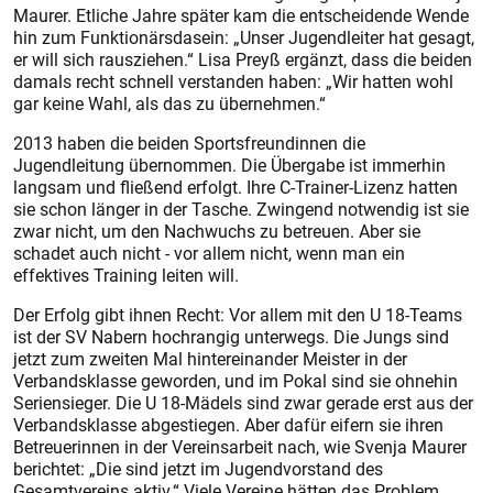
Maurer. Etliche Jahre später kam die entscheidende Wende
hin zum Funktionärsdasein: „Unser Jugendleiter hat gesagt,
er will sich rausziehen.“ Lisa Preyß ergänzt, dass die beiden
damals recht schnell verstanden haben: „Wir hatten wohl
gar keine Wahl, als das zu übernehmen.“
2013 haben die beiden Sportsfreundinnen die
Jugendleitung übernommen. Die Übergabe ist immerhin
langsam und fließend erfolgt. Ihre C-Trainer-Lizenz hatten
sie schon länger in der Tasche. Zwingend notwendig ist sie
zwar nicht, um den Nachwuchs zu betreuen. Aber sie
schadet auch nicht - vor allem nicht, wenn man ein
effektives Training leiten will.
Der Erfolg gibt ihnen Recht: Vor allem mit den U 18-Teams
ist der SV Nabern hochrangig unterwegs. Die Jungs sind
jetzt zum zweiten Mal hintereinander Meister in der
Verbandsklasse geworden, und im Pokal sind sie ohnehin
Seriensieger. Die U 18-Mädels sind zwar gerade erst aus der
Verbandsklasse abgestiegen. Aber dafür eifern sie ihren
Betreuerinnen in der Vereinsarbeit nach, wie Svenja Maurer
berichtet: „Die sind jetzt im Jugendvorstand des
Gesamtvereins aktiv.“ Viele Vereine hätten das Problem,