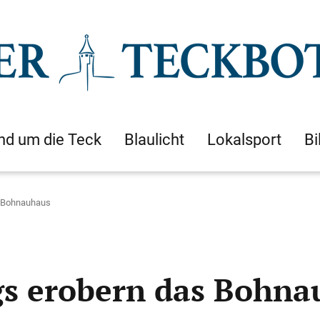
nd um die Teck
Blaulicht
Lokalsport
Bi
s Bohnauhaus
gs erobern das Bohn