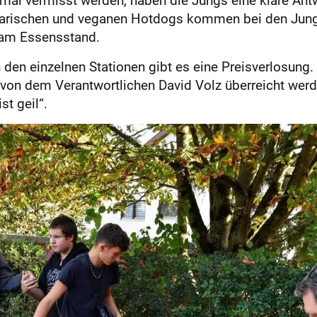
etarischen und veganen Hotdogs kommen bei den Jungs
g am Essensstand.
 den einzelnen Stationen gibt es eine Preisverlosun
e von dem Verantwortlichen David Volz überreicht werd
st geil“.