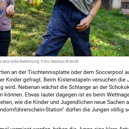
s eine süße Belohnung. Foto: Markus Brändli
ien an der Tischtennisplatte oder dem Soccerpool au
er Kinder gefragt. Beim Kistenstapeln versuchen die 
g wird. Nebenan wächst die Schlange an der Schokoku
n können. Etwas lauter dagegen ist es beim Wettnagel
sehen, wie die Kinder und Jugendlichen neue Sachen 
ndomführerschein-Station“ dürfen die Jungen völlig s
al vermisst werden, haben die Jungs eine klare Antwor