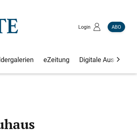
Login
ABO
ldergalerien
eZeitung
Digitale Ausgaben
auhaus