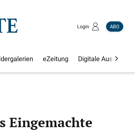
Login
ABO
ldergalerien
eZeitung
Digitale Ausgaben
ans Eingemachte