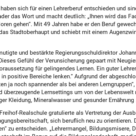
ie haben sich für einen Lehrerberuf entschieden und 
der das Wort und macht deutlich: „Ihnen wird das Fach
erloren gehen“. Mit 49 Jahren habe er den Beruf gewech
das Stadtoberhaupt und schiebt mit einem Augenzwink
utigte und bestärkte Regierungsschuldirektor Johann
„Dieses Gefühl der Verunsicherung gepaart mit Neugie
oraussetzung für gelingendes Lernen. Ein guter Lehre
in positive Bereiche lenken.“ Aufgrund der abgeschl
ten ja noch spannender als bei anderen Lerngruppen“,
d überzeugende Lernsettings um von der Lebenswelt m
iger Kleidung, Mineralwasser und gesunder Ernährun
reihof-Realschule gratulierte als Vertretung der Aus
ngungsbereitschaft, sich beruflich neu zu orientieren.
ten“ zu entscheiden. „Lehrermangel, Bildungsmisere, D