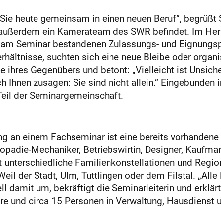
ie heute gemeinsam in einen neuen Beruf“, begrüßt S
ch außerdem ein Kamerateam des SWR befindet. Im Her
 am Seminar bestandenen Zulassungs- und Eignungspr
rhältnisse, suchten sich eine neue Bleibe oder organi
age ihres Gegenübers und betont: „Vielleicht ist Unsic
Ihnen zusagen: Sie sind nicht allein.“ Eingebunden i
 Teil der Seminargemeinschaft.
ng an einem Fachseminar ist eine bereits vorhandene 
thopädie-Mechaniker, Betriebswirtin, Designer, Kaufman
nt unterschiedliche Familienkonstellationen und Regi
l der Stadt, Ulm, Tuttlingen oder dem Filstal. „Alle
l damit um, bekräftigt die Seminarleiterin und erklärt
hre und circa 15 Personen in Verwaltung, Hausdienst u