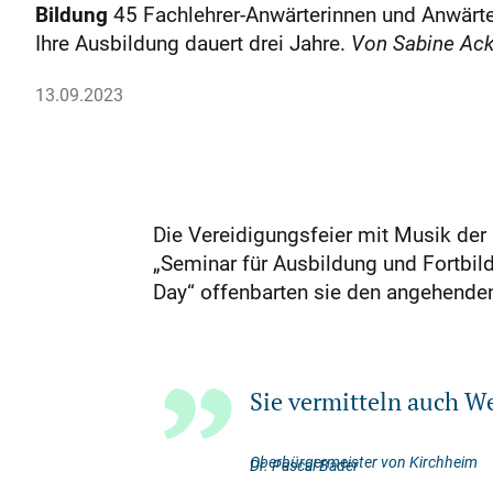
Bildung
45 Fachlehrer-Anwärterinnen und Anwärter 
Ihre Ausbildung dauert drei Jahre.
Von Sabine Ac
13.09.2023
Die Vereidigungsfeier mit Musik de
„Seminar für Ausbildung und Fortbil
Day“ offenbarten sie den angehenden
Sie vermitteln auch Wer
Oberbürgermeister von Kirchheim
Dr. Pascal Bader