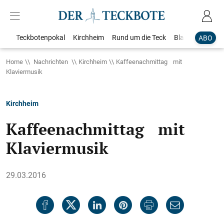
Teckbotenpokal
Kirchheim
Rund um die Teck
Blaulicht
Loka
ABO
Home
Nachrichten
Kirchheim
Kaffeenachmittag mit
Klaviermusik
Kirchheim
Kaffeenachmittag mit
Klaviermusik
29.03.2016