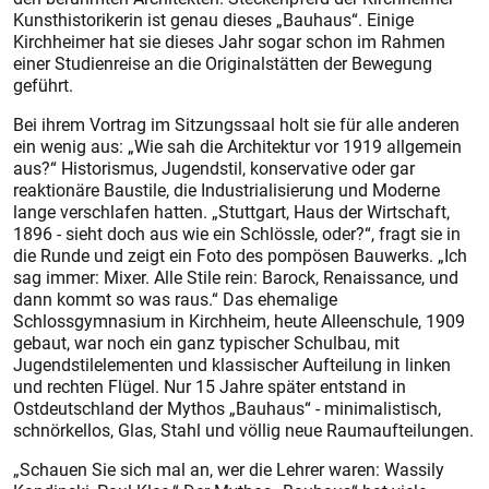
Kunsthistorikerin ist genau dieses „Bauhaus“. Einige
Kirchheimer hat sie dieses Jahr sogar schon im Rahmen
einer Studienreise an die Originalstätten der Bewegung
geführt.
Bei ihrem Vortrag im Sitzungssaal holt sie für alle anderen
ein wenig aus: „Wie sah die Architektur vor 1919 allgemein
aus?“ Historismus, Jugendstil, konservative oder gar
reaktionäre Baustile, die Industrialisierung und Moderne
lange verschlafen hatten. „Stuttgart, Haus der Wirtschaft,
1896 - sieht doch aus wie ein Schlössle, oder?“, fragt sie in
die Runde und zeigt ein Foto des pompösen Bauwerks. „Ich
sag immer: Mixer. Alle Stile rein: Barock, Renaissance, und
dann kommt so was raus.“ Das ehemalige
Schlossgymnasium in Kirchheim, heute Alleenschule, 1909
gebaut, war noch ein ganz typischer Schulbau, mit
Jugendstilelementen und klassischer Aufteilung in linken
und rechten Flügel. Nur 15 Jahre später entstand in
Ostdeutschland der Mythos „Bauhaus“ - minimalistisch,
schnörkellos, Glas, Stahl und völlig neue Raumaufteilungen.
„Schauen Sie sich mal an, wer die Lehrer waren: Wassily