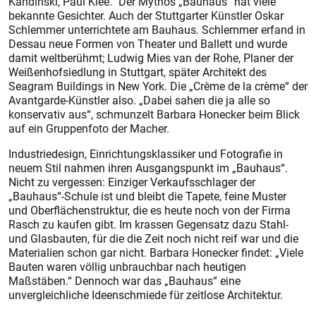
Kandinski, Paul Klee.“ Der Mythos „Bauhaus“ hat viele
bekannte Gesichter. Auch der Stuttgarter Künstler Oskar
Schlemmer unterrichtete am Bauhaus. Schlemmer erfand in
Dessau neue Formen von Theater und Ballett und wurde
damit weltberühmt; Ludwig Mies van der Rohe, Planer der
Weißenhofsiedlung in Stuttgart, später Architekt des
Seagram Buildings in New York. Die „Crème de la crème“ der
Avantgarde-Künstler also. „Dabei sahen die ja alle so
konservativ aus“, schmunzelt Barbara Honecker beim Blick
auf ein Gruppenfoto der Macher.
Industriedesign, Einrichtungsklassiker und Fotografie in
neuem Stil nahmen ihren Ausgangspunkt im „Bauhaus“.
Nicht zu vergessen: Einziger Verkaufsschlager der
„Bauhaus“-Schule ist und bleibt die Tapete, feine Muster
und Oberflächenstruktur, die es heute noch von der Firma
Rasch zu kaufen gibt. Im krassen Gegensatz dazu Stahl-
und Glasbauten, für die die Zeit noch nicht reif war und die
Materialien schon gar nicht. Barbara Honecker findet: „Viele
Bauten waren völlig unbrauchbar nach heutigen
Maßstäben.“ Dennoch war das „Bauhaus“ eine
unvergleichliche Ideenschmiede für zeitlose Architektur.