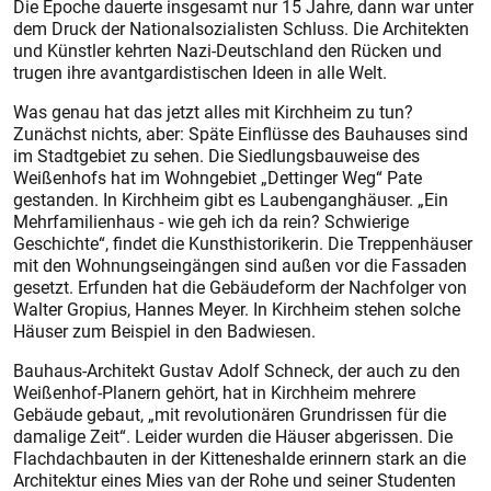
Die Epoche dauerte insgesamt nur 15 Jahre, dann war unter
dem Druck der Nationalsozialisten Schluss. Die Architekten
und Künstler kehrten Nazi-Deutschland den Rücken und
trugen ihre avantgardistischen Ideen in alle Welt.
Was genau hat das jetzt alles mit Kirchheim zu tun?
Zunächst nichts, aber: Späte Einflüsse des Bauhauses sind
im Stadtgebiet zu sehen. Die Siedlungsbauweise des
Weißenhofs hat im Wohngebiet „Dettinger Weg“ Pate
gestanden. In Kirchheim gibt es Laubenganghäuser. „Ein
Mehrfamilienhaus - wie geh ich da rein? Schwierige
Geschichte“, findet die Kunsthistorikerin. Die Treppenhäuser
mit den Wohnungseingängen sind außen vor die Fassaden
gesetzt. Erfunden hat die Gebäudeform der Nachfolger von
Walter Gropius, Hannes Meyer. In Kirchheim stehen solche
Häuser zum Beispiel in den Badwiesen.
Bauhaus-Architekt Gustav Adolf Schneck, der auch zu den
Weißenhof-Planern gehört, hat in Kirchheim mehrere
Gebäude gebaut, „mit revolutionären Grundrissen für die
damalige Zeit“. Leider wurden die Häuser abgerissen. Die
Flachdachbauten in der Kitteneshalde erinnern stark an die
Architektur eines Mies van der Rohe und seiner Studenten