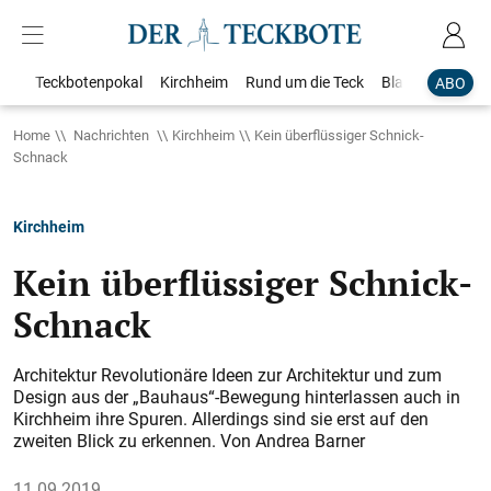
Teckbotenpokal
Kirchheim
Rund um die Teck
Blaulicht
Loka
ABO
Home
Nachrichten
Kirchheim
Kein überflüssiger Schnick-
Schnack
Kirchheim
Kein überflüssiger Schnick-
Schnack
Architektur Revolutionäre Ideen zur Architektur und zum
Design aus der „Bauhaus“-Bewegung hinterlassen auch in
Kirchheim ihre Spuren. Allerdings sind sie erst auf den
zweiten Blick zu erkennen. Von Andrea Barner
11.09.2019