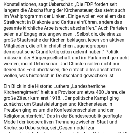
Konstellationen, sagt Ueberschär: „Die FDP fordert seit
langem die Abschaffung der Kirchensteuer, das steht auch
im Wahlprogramm der Linken. Einige wollen vor allem das
Streikrecht in Diakonie und Caritas einführen, andere das
gesamte kirchliche Arbeitsrecht abschaffen.“ Auch Parteien
seien auf Engagierte angewiesen. „Selbst die, die eine zu
große Staatsnähe der Kirchen beklagen, leben von aktiven
Mitgliedern, die oft in christlichen Jugendgruppen
demokratische Grundfertigkeiten gelernt haben.“ Politik
müsse in der Bürgergesellschaft und im Parlament gemacht
werden, meint Ueberschär. Und Christen sollen nicht nur
denen das Feld überlassen, die einfach alles abschaffen
wollen, was historisch in Deutschland gewachsen ist.
Ein Blick in die Historie: Luthers „Landesherrliche
Kirchenregiment“ hielt als Provisorium etwa 400 Jahre, die
große Zäsur kam erst 1918. „Der politische Kampf ging
zunächst um Staatsleistungen und Kirchensteuer. In
Preußen ging es um die Konfessionsschulen und den
Religionsunterricht.“ Das in der Bundesrepublik gepflegte
Modell der kooperativen Trennung zwischen Staat und
Kirche, so Ueberschär, sei „Gegenmodell zur