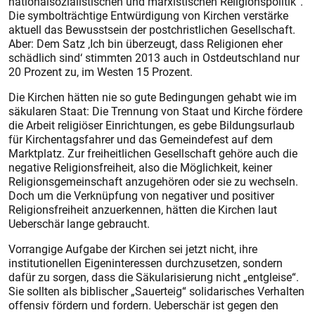
nationalsozialistischen und marxistischen Religionspolitik“.
Die symbolträchtige Entwürdigung von Kirchen verstärke
aktuell das Bewusstsein der postchristlichen Gesellschaft.
Aber: Dem Satz ‚Ich bin überzeugt, dass Religionen eher
schädlich sind‘ stimmten 2013 auch in Ostdeutschland nur
20 Prozent zu, im Westen 15 Prozent.
Die Kirchen hätten nie so gute Bedingungen gehabt wie im
säkularen Staat: Die Trennung von Staat und Kirche fördere
die Arbeit religiöser Einrichtungen, es gebe Bildungsurlaub
für Kirchentagsfahrer und das Gemeindefest auf dem
Marktplatz. Zur freiheitlichen Gesellschaft gehöre auch die
negative Religionsfreiheit, also die Möglichkeit, keiner
Religionsgemeinschaft anzugehören oder sie zu wechseln.
Doch um die Verknüpfung von negativer und positiver
Religionsfreiheit anzuerkennen, hätten die Kirchen laut
Ueberschär lange gebraucht.
Vorrangige Aufgabe der Kirchen sei jetzt nicht, ihre
institutionellen Eigeninteressen durchzusetzen, sondern
dafür zu sorgen, dass die Säkularisierung nicht „entgleise“.
Sie sollten als biblischer „Sauerteig“ solidarisches Verhalten
offensiv fördern und fordern. Ueberschär ist gegen den