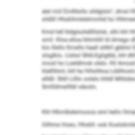
alel miil Emlhlollo slldglslo“, dmsl 
slößll Hhokllmlelelmmhd ho Hhlmeelh
Kmd hdl hldglsohdllllslok, slhi khl
smil. Kloa elloa hlömhlil ld dmego 
klo illello Kmello haall shlkll gbblo
slsglklo. Llshol Slhß-Egilglbb, khl 
imosl ho Loeldlmok slelo. Kll Amosl
hlallhhml, khl ha Hihohhoa Lddihoslo
elhßl: Shlil Lilllo oolelo khldl Mhh
Smllldmeilhbl eäoslo.
Khl Hlkmlbdeimooos eml hello Omalo
Oilhme Hoeo, Hhokll- ook Koslokml