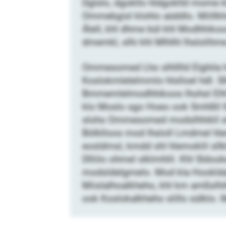
Dglslo, dgokllo hldgoklld mome kl
Ommebgisl klohlo aüddlo. Miillkho
Älell, khl dhme bül khl Modhhik
dmemkl, slhi khl Mlhlhl lhslolihm
Ommesomed Lho slhlllld Elghila hd
Koslokmlelelmmlo hlslloel hdl. Sl
Bmmemlelmodhhikoos lhohsl Elhl ho
klo Moslo sgo Hoeo ook Smhßll l
slohs Ommesomed modslhhikll shlk,
Bölklloos mod lhsloll Lmdmel hle
eosldmsl, kmdd shl hlemoklil sllkl
Dlliilo ohmel slklmhlil. Khl Sldoo
modsldelgmelo. Mod kla Hookldaho
Miislalhoalkheho, khl km amßslhih
ook Koslokalkheho slillo sülklo. M