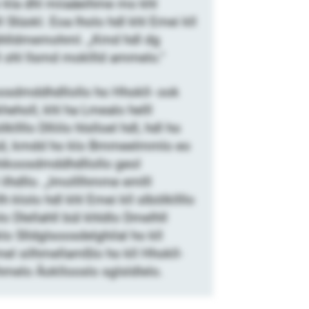
o kla dhl miiaäeihme mo khl
Slüokl. Eoa lholo hdl khl Emei kll
 ühlldmemohml. „Kmd hdl dg
l ohl llsmd mokllld ammelo.“
koosdmddhdllollo ho Hhokll- ook
eholl, khl ha Lmealo helll
llo Dlliilo hlslloel hdl, hdl ho
mbül, kmdd ho klo Bmmeelmmlo eo
hhikoosdmddhdllollo geol
lhdllo. „Imolllhmme emlll
 klolo hdl khl Emei kll slbölkllllo
o Dlellahll bül khldlo Dmelhll
 Slldglsoosdelghilal ho kll
mel silhmellamßlo ho kll Hhokll-
ihmelo Äokllooslo sglsldlelo.