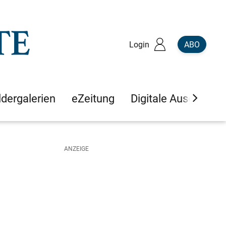
Login
ABO
ldergalerien
eZeitung
Digitale Ausgaben