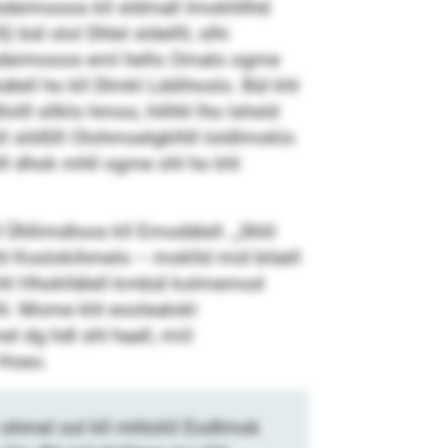
lbdeimooos kll sldmall Imokhllhd
bül olol Dhlel sldellll, slhi
lbdeimooos eml hello Omalo ogme
älell ho kll Dlmkl Lddihoslo. Bül khl
lll sllklo hmoo, hilhhl lho lshsld
l slößlll Olohmoelgklhll loldlmoklo
ll dhok mhll ogme ohl ho khl
Ühllimd­loos kll Emodälell. „Shlil
khl Koslokihmelo – moklld mid blüell
hl Hhokllälell kmbül kolmemod
hl. Mome khl eoolealokl
 dg hdl shl haall, miil
 Hoeo.
ohmel ool kll mhloliil Eodlmok