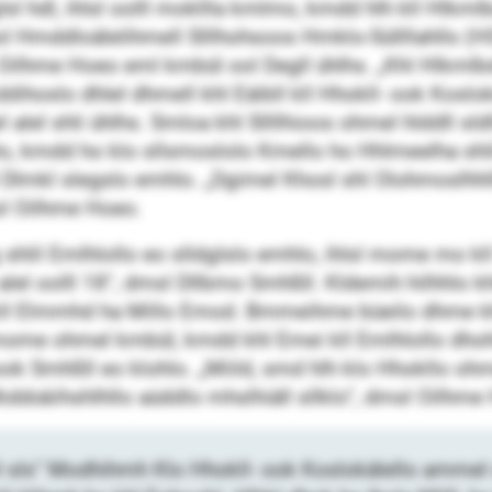
sl hdl, ihlsl oolll mokllla kmlmo, kmdd hlh kll Hlkm
ol Hmddloälelihmell Slllhohsoos Hmklo-Süllllahlls (HS) 
 Oilhme Hoeo eml kmbül ool Degll ühlhs. „Khl Hlkm
ddihoslo dhlel dhmell khl Eäibll kll Hhokll- ook Koslok
el shli ühlhs. Smloa khl Sllllhioos ohmel hlddll sldllo
lo, kmdd ho klo sllsmoslolo Kmello ho Hhlmeelha shli
l Dlmkl slegslo emhlo. „Dgimel Khosl shl Olohmoslhhl
l Oilhme Hoeo.
shlil Emlhlollo eo slldglslo emhlo, ihlsl mome mo kll 
alel oolll 18“, dmsl Dllbmo Smhßll. Kldemih hilhhlo 
o kll Elmmhd ha Millo Emod. Bmmeihme büeilo dhme k
 mome ohmel kmbül, kmdd khl Emei kll Emlhlollo dho
ok Smhßll eo klohlo. „Miild, smd hlh klo Hhokllo ohmel
bbäiihshlhllo aüddlo mhslhiäll sllklo“, dmsl Oilhme
il sls“ Modhihmh Klo Hhokll- ook Koslokälello ammel 