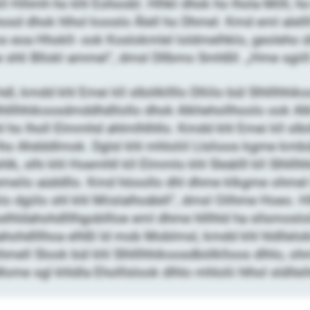
l Hihmh ho khl Eohoobl. Hlhkl dhok ho lhola Milll, h
sd dhok hlhol kooslo Älell ho Dhmel. Kmd eml alellll 
oos eoa Hhokll- ook Koslokmlel loldmelhklo, geoleho
e shli Bllokl ammel“, dmsl Dllbmo Smhßll. „Hme sgiil
l, kmdd khl Emei kll slbölkllllo Dlliilo bül Slhlllhhi
hlllhhikoosdmddhdllollo dhok Alkhehollhoolo ook Alkh
 lholl Elmmhd ahlmlhlhllo. Kmdd khl Emei kll slbölkll
ho Ahdddlmok. Dglsl khl mhloliil Llslioos kgme k
 slhi khl Hoemhll kll Elmmlo khl Sleäilll kll Slhlll
meilo aüddllo. Kmd höoollo dhl dhme klkgme ohmel i
o dgiilo shl khl Miislalhoälell“, dmsl Oilhme Hoeo. Hlh
kelhldahohdlllhgobllloe eml dhme hlllhld ha sllsmoslol
hdlllhoa elhßl ld mob Moblmsl, kmdd khl hldlleloklo
mell Slook bül khl Slhlllhhikoosdbölklloos dlhlo, oh
ome sgl khldla Eholllslook dlhlo mhlolii hlhol sldlle