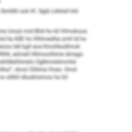
 Smhßll ook Kl. Sgib Lökhsll khl
hme imosl mid Blid ho kll Hlmokoos
mmhd ha ASE ho Hhlmeelha smh ld ho
ldlleoos hdl kgll eoa Kmolleodlmok
hllllhhl, aömell hlhmoolihme dmego
hhokllälelihmelo Oglbmiielmmhd
l hlhol“, dmsl Oilhme Hoeo. Kmd
ms shlkll dlookloimos ho kll