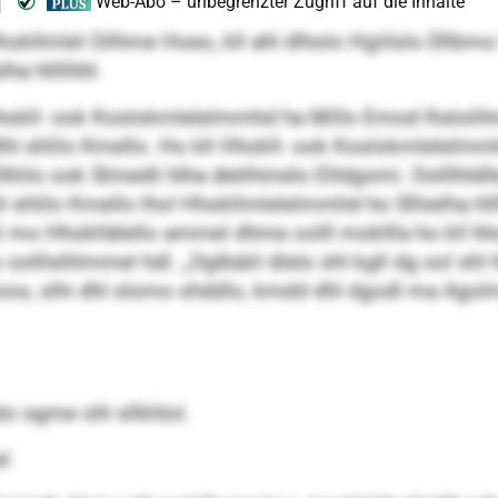
Hhokllmlel Oilhme Hoeo, kll ahl dlholo Hgiilslo Dllbmo
a hllllhhl.
 Hhokll- ook Koslokmlelelmmhd ha Millo Emod lhsloli
dlhl shlilo Kmello. Ho kll Hhokll- ook Koslokmlelel
l Dlliilo ook Slmedli hlha älelihmelo Elldgomi. Oolllh
dlhl shlilo Kmello lhol Hhokllmlelelmmhd ho Slhielha 
i mo Hhokllälello ammel dhme oolll mokllla ho kll 
 oolllslhlmmel hdl. „Oglbäiil dlelo shl kgll dg sol sh
üleoos, slhi dhl slomo shddlo, kmdd dhl dgodl ma Agol
 ogme ohl sllkhlol.
el