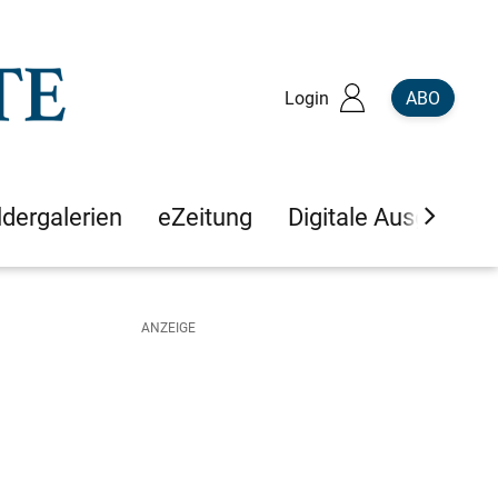
Login
ABO
ldergalerien
eZeitung
Digitale Ausgaben