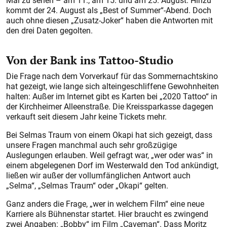
Mal zu sehen – am 11., am 15. und am 25. August. Hinzu
kommt der 24. August als „Best of Summer“-Abend. Doch
auch ohne diesen „Zusatz-Joker“ haben die Antworten mit
den drei Daten gegolten.
Von der Bank ins Tattoo-Studio
Die Frage nach dem Vorverkauf für das Sommernachtskino
hat gezeigt, wie lange sich alteingeschliffene Gewohnheiten
halten: Außer im Internet gibt es Karten bei „2020 Tattoo“ in
der Kirchheimer Alleenstraße. Die Kreissparkasse dagegen
verkauft seit diesem Jahr keine Tickets mehr.
Bei Selmas Traum von einem Okapi hat sich gezeigt, dass
unsere Fragen manchmal auch sehr großzügige
Auslegungen erlauben. Weil gefragt war, „wer oder was“ in
einem abgelegenen Dorf im Westerwald den Tod ankündigt,
ließen wir außer der vollumfänglichen Antwort auch
„Selma“, „Selmas Traum“ oder „Okapi“ gelten.
Ganz anders die Frage, „wer in welchem Film“ eine neue
Karriere als Bühnenstar startet. Hier braucht es zwingend
zwei Angaben: „Bobby“ im Film „Caveman“. Dass Moritz