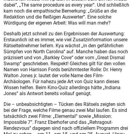
dabei“, „The same procedure as every year“. Und schließlich
kam noch die empathische Bemerkung: „Grüße an die
Redaktion und die fleißigen Auswerter“. Eine solche
Würdigung der eigenen Arbeit: Was will man mehr?
Deshalb jetzt schnell zu den Ergebnissen der Auswertung:
Erstaunlich ist es immer, wie viel Zusatzinformation unsere
Rätselteilnehmer liefern. Kya wächst „in den gefährlichen
Sümpfen von North Carolina“ auf. Manche haben das noch
präzisiert und von „Barkley Cove“ oder vom „Great Dismal
Swamp“ geschrieben. Respekt! Gleiches gilt für den vollen
Namen von Harrison Fords berühmtester Rolle: Dr. Henry
Walton Jones jr. lautet der volle Name des Film-
Archäologen. Für nahezu jede Art von Quiz kann dieses
Wissen helfen. Beim Kino-Quiz allerdings hätte „Indiana
Jones“ als Antwort bereits vollauf genügt.
Die – unbeabsichtigten – Tücken des Rätsels zeigten sich
bei der Frage, welche Filme genau zwei Mal laufen. Es sind
tatsächlich zwei Filme: „Elemental“ sowie „Mission:
Impossible 7“. Franz Eberhofer und das „Rehragout-
Rendezvous“ dagegen sind nach offiziellem Programm drei