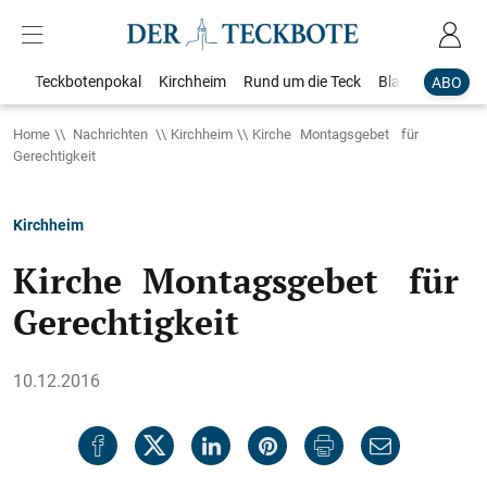
Teckbotenpokal
Kirchheim
Rund um die Teck
Blaulicht
Loka
ABO
Home
Nachrichten
Kirchheim
Kirche Montagsgebet für
Gerechtigkeit
Kirchheim
Kirche Montagsgebet für
Gerechtigkeit
10.12.2016