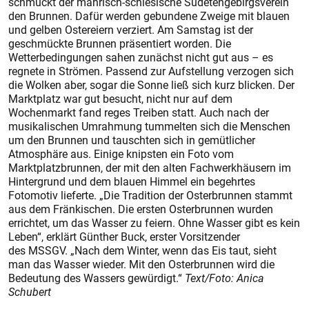
schmückt der mährisch-schlesische Sudetengebirgsverein
den Brunnen. Dafür werden gebundene Zweige mit blauen
und gelben Ostereiern verziert. Am Samstag ist der
geschmückte Brunnen präsentiert worden. Die
Wetterbedingungen sahen zunächst nicht gut aus – es
regnete in Strömen. Passend zur Aufstellung verzogen sich
die Wolken aber, sogar die Sonne ließ sich kurz blicken. Der
Marktplatz war gut besucht, nicht nur auf dem
Wochenmarkt fand reges Treiben statt. Auch nach der
musikalischen Umrahmung tummelten sich die Menschen
um den Brunnen und tauschten sich in gemütlicher
Atmosphäre aus. Einige knipsten ein Foto vom
Marktplatzbrunnen, der mit den alten Fachwerkhäusern im
Hintergrund und dem blauen Himmel ein begehrtes
Fotomotiv lieferte. „Die Tradition der Osterbrunnen stammt
aus dem Fränkischen. Die ersten Osterbrunnen wurden
errichtet, um das Wasser zu feiern. Ohne Wasser gibt es kein
Leben“, erklärt Günther Buck, erster Vorsitzender
des MSSGV. „Nach dem Winter, wenn das Eis taut, sieht
man das Wasser wieder. Mit den Osterbrunnen wird die
Bedeutung des Wassers gewürdigt.“
Text/Foto: Anica
Schubert