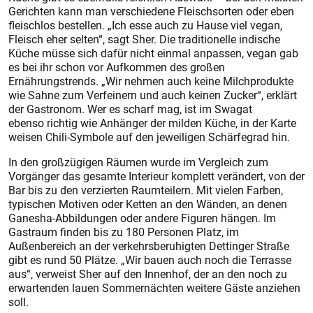
Gerichten kann man verschiedene Fleischsorten oder eben
fleischlos bestellen. „Ich esse auch zu Hause viel vegan,
Fleisch eher selten“, sagt Sher. Die traditionelle indische
Küche müsse sich dafür nicht einmal anpassen, vegan gab
es bei ihr schon vor Aufkommen des großen
Ernährungstrends. „Wir nehmen auch keine Milchprodukte
wie Sahne zum Verfeinern und auch keinen Zucker“, erklärt
der Gastronom. Wer es scharf mag, ist im Swagat
ebenso richtig wie Anhänger der milden Küche, in der Karte
weisen Chili-Symbole auf den jeweiligen Schärfegrad hin.
In den großzügigen Räumen wurde im Vergleich zum
Vorgänger das gesamte Interieur komplett verändert, von der
Bar bis zu den verzierten Raumteilern. Mit vielen Farben,
typischen Motiven oder Ketten an den Wänden, an denen
Ganesha-Abbildungen oder andere Figuren hängen. Im
Gastraum finden bis zu 180 Personen Platz, im
Außenbereich an der verkehrsberuhigten Dettinger Straße
gibt es rund 50 Plätze. „Wir bauen auch noch die Terrasse
aus“, verweist Sher auf den Innenhof, der an den noch zu
erwartenden lauen Sommernächten weitere Gäste anziehen
soll.