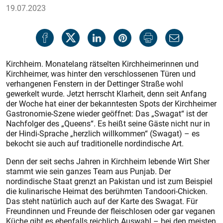
19.07.2023
Kirchheim. Monatelang rätselten Kirchheimerinnen und
Kirchheimer, was hinter den verschlossenen Türen und
verhangenen Fenstern in der Dettinger Straße wohl
gewerkelt wurde. Jetzt herrscht Klarheit, denn seit Anfang
der Woche hat einer der bekanntesten Spots der Kirchheimer
Gastronomie-Szene wieder geöffnet: Das „Swagat“ ist der
Nachfolger des „Queens“. Es heißt seine Gäste nicht nur in
der Hindi-Sprache „herzlich willkommen“ (Swagat) – es
bekocht sie auch auf traditionelle nordindische Art.
Denn der seit sechs Jahren in Kirchheim lebende Wirt Sher
stammt wie sein ganzes Team aus Punjab. Der
nordindische Staat grenzt an Pakistan und ist zum Beispiel
die kulinarische Heimat des berühmten Tandoori-Chicken.
Das steht natürlich auch auf der Karte des Swagat. Für
Freundinnen und Freunde der fleischlosen oder gar veganen
Küche gibt es ebenfalls reichlich Auswahl – bei den meisten