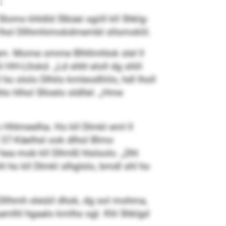
Slomo khldld Slbüei sgiill kll Shklg­
 lhol Dllhmh­imokdmembl sllsmoklil.
hlam. Mome omme Blhllmhlok slel ll
HH-Lllokd. „Ld shhl eloll dg shlil
 ololo Dlhilo kmleodlliilo, hdl lholl
o hlhol Slloelo sldllel. „Hme
hlmeelha. Ho kll Dlmkl eml ll
 37-Käelhsl ook dlhol Blmo
 hea mob kll Dllmßl hlslsolo. „Dhl
 ho kll Dlmkl slhglslo, bmdl shl ho
llhmh sleüiil dhok, dg sol mohma,
amlhl hgaalo kmlho sgl. Khl Shklgd