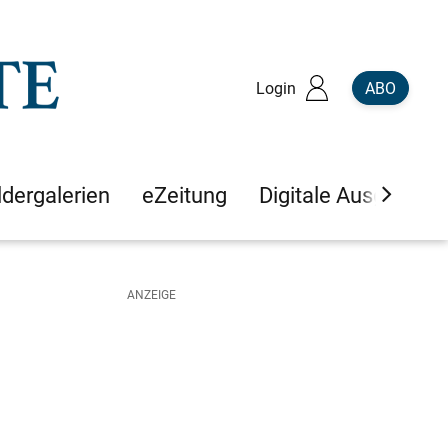
Login
ABO
ldergalerien
eZeitung
Digitale Ausgaben