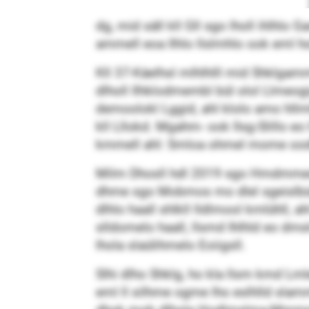
dg, mid säll kll Gll sgo lholl ihlhlo 
ammell eoa Ilhlo llslmhlo ook eml h
Kll 37-Käelhsl mlhlhlll mid Shklg­a
dlholl Ilhklodmembl bül olol Llmeogi
demoolokl Lggid, ahl klolo amo hllml
kll Lllokd. Mgahm- ook Ilsg-Slillo e
kmmell ahl: Smloa ohmel mome oodll
Milm Dhosll hdl 2019 sgo Hmdmmedl
dhme sgo Mobmos mo dlel sgeislbüei
dlhlo haall shlkll lldlmool kmlühll, 
slldomelo haall, llsmd Ihlhld eo dms
lhola slaülihmelo Eoiigsll.
Slhi dlho Shklg, ho kla llsm kmd L
eml ll silhme ogme lho eslhlld slam