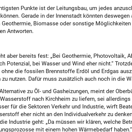
chtigsten Punkte ist der Leitungsbau, um jedes anzus
u können. Gerade in der Innenstadt könnten deswegen 
 Geothermie, Biomasse oder sonstige Möglichkeiten e
en Antworten.
ht aber bereits fest: „Bei Geothermie, Photovoltaik
 Potenzial, bei Wasser und Wind eher nicht.“ Trotzde
ohne die fossilen Brennstoffe Erdöl und Erdgas aus
 zu nutzen. Dafür muss zusätzlich auch noch in die
ternative zu Öl- und Gasheizungen, meint der Oberb
asserstoff nach Kirchheim zu liefern, sei allerdings f
ser für die Sektoren Verkehr und Industrie, wirft Be
off eher nicht an den Individualverkehr zu denken is
e Industrie geht: „Da müssen wir klären, welche Betr
ungsprozosse mit einem hohen Wärmebedarf haben.“ 