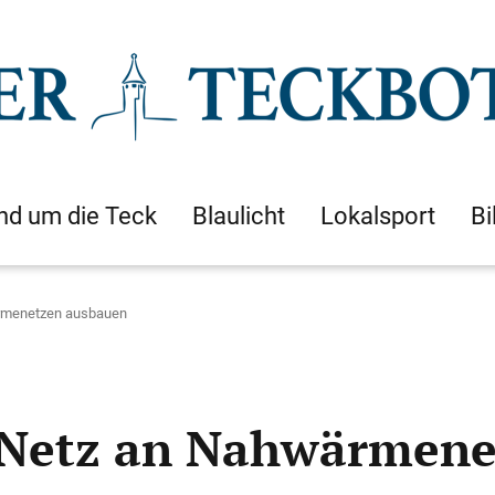
nd um die Teck
Blaulicht
Lokalsport
Bi
ärmenetzen ausbauen
s Netz an Nahwärmen