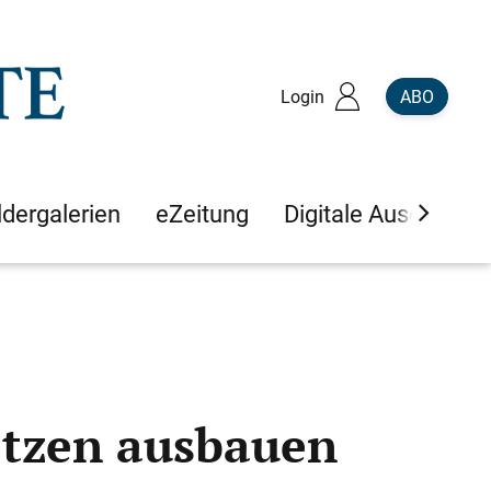
Login
ABO
ldergalerien
eZeitung
Digitale Ausgaben
etzen ausbauen