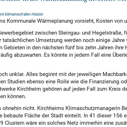
um klimaneutralen Heizen
ims Kommunale Wärmeplanung vorsieht, Kosten von u
ewerbegebiet zwischen Steingau- und Hegelstraße, für
zur tatsächlichen Umsetzung werden noch einige Jahre
en Gebieten in den nächsten fünf bis zehn Jahren ihr
äufig abzuwarten. Es könnte in jedem Fall eine Überl
och unklar. Alles beginnt mit der jeweiligen Machbarke
en Studien ebenso eine Rolle wie die Finanzierung ode
werke Kirchheim gehören auf jeden Fall zum Kreis der
ken können.
 ohnehin nicht. Kirchheims Klimaschutzmanagerin Bea
ebaute Fläche der Stadt einteilt. In 41 dieser 156 e
9 Clustern wäre ein solches Netz immerhin eine zusät