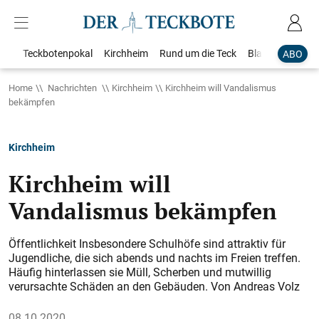
Teckbotenpokal
Kirchheim
Rund um die Teck
Blaulicht
Loka
ABO
Home
Nachrichten
Kirchheim
Kirchheim will Vandalismus
bekämpfen
Kirchheim
Kirchheim will
Vandalismus bekämpfen
Öffentlichkeit Insbesondere Schulhöfe sind attraktiv für
Jugendliche, die sich abends und nachts im Freien treffen.
Häufig hinterlassen sie Müll, Scherben und mutwillig
verursachte Schäden an den Gebäuden. Von Andreas Volz
08.10.2020