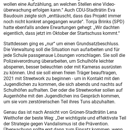
wollen eine Aufzählung, an welchen Stellen eine Video­
überwachung erfolgen kann.“ Auch CDU-Stadträtin Eva
Baudouin zeigte sich „enttäuscht, dass das Projekt immer
noch nicht konkret angegangen wurde“. Tonja Brinks (SPD)
hatte ebenfalls andere Erwartungen gehegt: „Wir dachten
eigentlich, dass jetzt im Oktober der Startschuss kommt.“
Stattdessen ging es „nur“ um einen Grundsatzbeschluss.
Die Verwaltung soll die Situation nun aufarbeiten und für
jede Schule passgenaue Lösungen vorschlagen. Sie soll die
Polizeiverordnung überarbeiten, um Schulhöfe leichter
absperren, besser beleuchten oder mit Kameras ausrüsten
zu können. Und sie soll einen freien Träger beauftragen,
2021 mit Streetwork zu beginnen - um in Kontakt mit den
Jugendlichen zu kommen, die sich abends und nachts auf
Schulhöfen aufhalten. Der oder die Streetworker sollen auf
Augenhöhe mit den Jugendlichen ins Gespräch kommen,
um sie vom zerstörerischen Teil ihres Tuns abzuhalten.
Genau das ist nach Ansicht von Grünen-Stadträtin Lena
Weithofer der beste Weg: „Der wichtigste und effektivste Teil
der Strategie gegen Vandalismus ist die Prävention.
Überwachung sollte erst dann zum Einsatz kommen, wenn