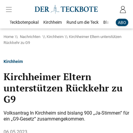
Teckbotenpokal
Kirchheim
Rund um die Teck
Blaulicht
Loka
ABO
Home
Nachrichten
Kirchheim
Kirchheimer Eltern unterstützen
Rückkehr zu G9
Kirchheim
Kirchheimer Eltern
unterstützen Rückkehr zu
G9
Volksantrag In Kirchheim sind bislang 900 „Ja-Stimmen“ für
ein „G9-Gesetz“ zusammengekommen.
06.05.2023