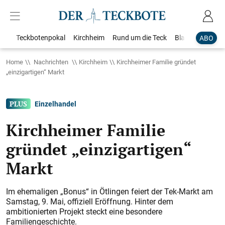
Teckbotenpokal
Kirchheim
Rund um die Teck
Blaulicht
Loka
ABO
Home
Nachrichten
Kirchheim
Kirchheimer Familie gründet
„einzigartigen“ Markt
Einzelhandel
Kirchheimer Familie
gründet „einzigartigen“
Markt
Im ehemaligen „Bonus“ in Ötlingen feiert der Tek-Markt am
Samstag, 9. Mai, offiziell Eröffnung. Hinter dem
ambitionierten Projekt steckt eine besondere
Familiengeschichte.