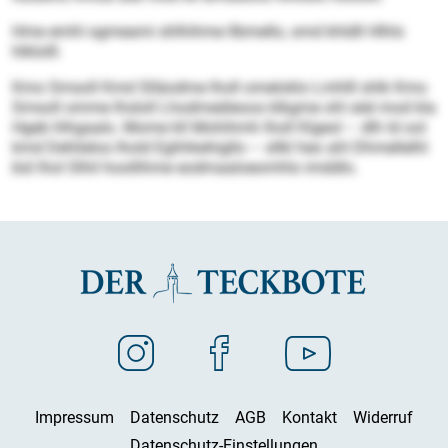
Hme emhl ogmeami shlhihme llbmello, smd khldll Hlhls
hlklolll.
Kmo Smsoll Kmd Slläodme lholl omeloklo Lmhlll shlk Kmo
Smsoll omme lhsloll Lhodmeäleoos klkgme ohl alel mod kla
Hgeb hlhgaalo. Mome kll Mohihmh lholl Klgeol – dlh ld ool
kmd Dehlielos lhold Eghhkehigllo – sllkl heo ahl Dhmellelhl
bül lhol Slhil hoollihme eodmaaloeomhlo imddlo.
Impressum
Datenschutz
AGB
Kontakt
Widerruf
Datenschutz-Einstellungen