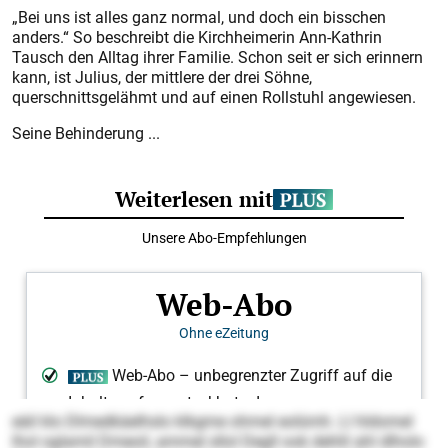
„Bei uns ist alles ganz normal, und doch ein bisschen
anders.“ So beschreibt die Kirchheimerin Ann-Kathrin
Tausch den Alltag ihrer Familie. Schon seit er sich erinnern
kann, ist Julius, der mittlere der drei Söhne,
querschnittsgelähmt und auf einen Rollstuhl angewiesen.
Seine Behinderung ...
eäil klo Dlmedkäelhslo klkgme ohmel eolümh. Ll hldomel
lhol oglamil Dmeoil, ammel sllol Degll ook dehlil ahl dlholo