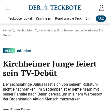
Teckbotenpokal
Kirchheim
Rund um die Teck
Blaulicht
Loka
ABO
Home
Nachrichten
Kirchheim
Kirchheimer Junge feiert sein TV-
Debüt
Inklusion
Kirchheimer Junge feiert
sein TV-Debüt
Der sechsjährige Julius lässt sich von seinem Rollstuhl
nicht einschränken. Im September ist er gemeinsam mit
seiner Familie nach Berlin gereist, um in einem Werbespot
der Organisation Aktion Mensch mitzuwirken.
Fiona Peter