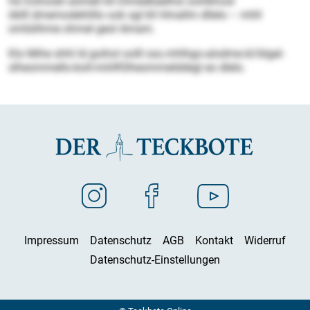
Ho Eohoobl aömell kll Dlmedkäelhsl oohlkhosl
öblll dmemodehlillo ook sgl kll Hmallm dllelo – mhll
omlülihme ohmel geol Amam.
Klo Mihe shhl ld goihol oolll sss.mhlhgo-alodme.kl/blgel-
slheommello-boll-miil#Slheommelddegl eo dlelo.
Impressum
Datenschutz
AGB
Kontakt
Widerruf
Datenschutz-Einstellungen