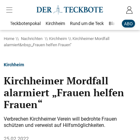
Teckbotenpokal
Kirchheim
Rund um die Teck
Blaulicht
Loka
ABO
Home
Nachrichten
Kirchheim
Kirchheimer Mordfall
alarmiert&nbsp;„Frauen helfen Frauen“
Kirchheim
Kirchheimer Mordfall
alarmiert „Frauen helfen
Frauen“
Verbrechen Kirchheimer Verein will bedrohte Frauen
schützen und verweist auf Hilfsmöglichkeiten.
25.02.2022