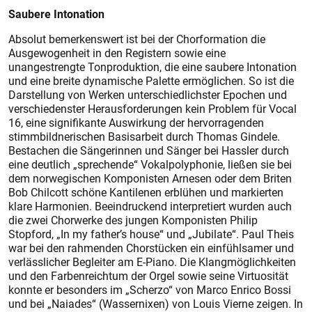
Saubere Intonation
Absolut bemerkenswert ist bei der Chorformation die
Ausgewogenheit in den Registern sowie eine
unangestrengte Tonproduktion, die eine saubere Intonation
und eine breite dynamische Palette ermöglichen. So ist die
Darstellung von Werken unterschiedlichster Epochen und
verschiedenster Herausforderungen kein Problem für Vocal
16, eine signifikante Auswirkung der hervorragenden
stimmbildnerischen Basisarbeit durch Thomas Gindele.
Bestachen die Sängerinnen und Sänger bei Hassler durch
eine deutlich „sprechende“ Vokalpolyphonie, ließen sie bei
dem norwegischen Komponisten Arnesen oder dem Briten
Bob Chilcott schöne Kantilenen erblühen und markierten
klare Harmonien. Beeindruckend interpretiert wurden auch
die zwei Chorwerke des jungen Komponisten Philip
Stopford, „In my father’s house“ und „Jubilate“. Paul Theis
war bei den rahmenden Chorstücken ein einfühlsamer und
verlässlicher Begleiter am E-Piano. Die Klangmöglichkeiten
und den Farbenreichtum der Orgel sowie seine Virtuosität
konnte er besonders im „Scherzo“ von Marco Enrico Bossi
und bei „Naiades“ (Wassernixen) von Louis Vierne zeigen. In