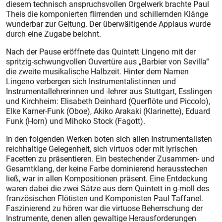
diesem technisch anspruchsvollen Orgelwerk brachte Paul
Theis die komponierten flirrenden und schillernden Klänge
wunderbar zur Geltung. Der überwältigende Applaus wurde
durch eine Zugabe belohnt.
Nach der Pause eröffnete das Quintett Lingeno mit der
spritzig-schwungvollen Ouvertüre aus „Barbier von Sevilla“
die zweite musikalische Halbzeit. Hinter dem Namen
Lingeno verbergen sich Instrumentalistinnen und
Instrumentallehrerinnen und -lehrer aus Stuttgart, Esslingen
und Kirchheim: Elisabeth Deinhard (Querflöte und Piccolo),
Elke Karner-Funk (Oboe), Akiko Arakaki (Klarinette), Eduard
Funk (Horn) und Mihoko Stock (Fagott).
In den folgenden Werken boten sich allen Instrumentalisten
reichhaltige Gelegenheit, sich virtuos oder mit lyrischen
Facetten zu präsentieren. Ein bestechender Zusammen- und
Gesamtklang, der keine Farbe dominierend herausstechen
ließ, war in allen Kompositionen präsent. Eine Entdeckung
waren dabei die zwei Sätze aus dem Quintett in g-moll des
französischen Flötisten und Komponisten Paul Taffanel.
Faszinierend zu hören war die virtuose Beherrschung der
Instrumente, denen allen gewaltige Herausforderungen