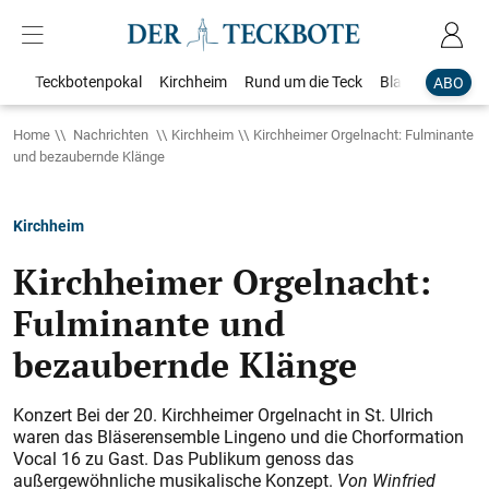
Teckbotenpokal
Kirchheim
Rund um die Teck
Blaulicht
Loka
ABO
Home
Nachrichten
Kirchheim
Kirchheimer Orgelnacht: Fulminante
und bezaubernde Klänge
Kirchheim
Kirchheimer Orgelnacht:
Fulminante und
bezaubernde Klänge
Konzert Bei der 20. Kirchheimer Orgelnacht in St. Ulrich
waren das Bläserensemble Lingeno und die Chorformation
Vocal 16 zu Gast. Das Publikum genoss das
außergewöhnliche musikalische Konzept.
Von Winfried