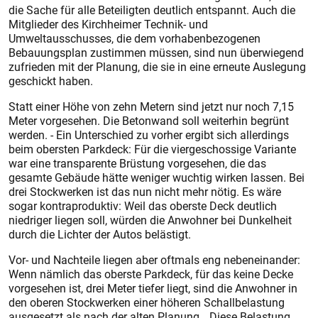
die Sache für alle Beteiligten deutlich entspannt. Auch die
Mitglieder des Kirchheimer Technik- und
Umweltausschusses, die dem vorhabenbezogenen
Bebauungsplan zustimmen müssen, sind nun überwiegend
zufrieden mit der Planung, die sie in eine erneute Auslegung
geschickt haben.
Statt einer Höhe von zehn Metern sind jetzt nur noch 7,15
Meter vorgesehen. Die Betonwand soll weiterhin begrünt
werden. - Ein Unterschied zu vorher ergibt sich allerdings
beim obersten Parkdeck: Für die viergeschossige Variante
war eine transparente Brüstung vorgesehen, die das
gesamte Gebäude hätte weniger wuchtig wirken lassen. Bei
drei Stockwerken ist das nun nicht mehr nötig. Es wäre
sogar kontraproduktiv: Weil das oberste Deck deutlich
niedriger liegen soll, würden die Anwohner bei Dunkelheit
durch die Lichter der Autos belästigt.
Vor- und Nachteile liegen aber oftmals eng nebeneinander:
Wenn nämlich das oberste Parkdeck, für das keine Decke
vorgesehen ist, drei Meter tiefer liegt, sind die Anwohner in
den oberen Stockwerken einer höheren Schallbelastung
ausgesetzt als nach der alten Planung. „Diese Belastung