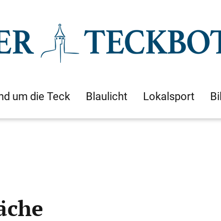
nd um die Teck
Blaulicht
Lokalsport
Bi
äche