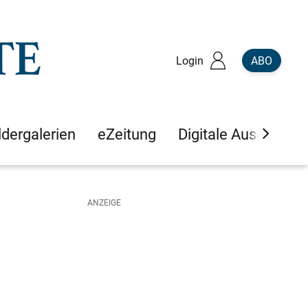
Login
ABO
ldergalerien
eZeitung
Digitale Ausgaben