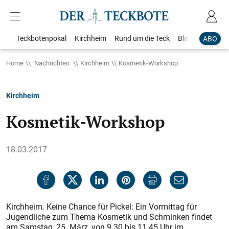
Teckbotenpokal
Kirchheim
Rund um die Teck
Blaulicht
Loka
ABO
Home
Nachrichten
Kirchheim
Kosmetik-Workshop
Kirchheim
Kosmetik-Workshop
18.03.2017
Kirchheim. Keine Chance für Pickel: Ein Vormittag für
Jugendliche zum Thema Kosmetik und Schminken findet
am Samstag, 25. März, von 9.30 bis 11.45 Uhr im