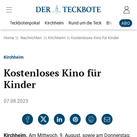
Teckbotenpokal
Kirchheim
Rund um die Teck
Blaulicht
Loka
ABO
Home
Nachrichten
Kirchheim
Kostenloses Kino für Kinder
Kirchheim
Kostenloses Kino für
Kinder
07.08.2023
Kirchheim.
Am Mittwoch, 9. August, sowie am Donnerstag,