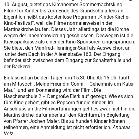
10. August, bietet das Kirchheimer Sommernachtskino
Filme für Kinder bis zum Ende des Grundschulalters an.
Eigentlich heißt das kostenlose Programm „Kinder-Kirche-
Kino-Festival“, weil die Filme normalerweise in der
Martinskirche laufen. Dieses Jahr allerdings ist die Kirche
wegen der Innenrenovierung geschlossen. Deswegen ist die
Kreissparkasse als einer der Kino-Sponsoren eingesprungen:
Sie bietet den Manfred-Henninger-Saal als Ausweichort an –
unter dem Dach in der Alleenstraße 160. Der Eingang
befindet sich zwischen dem Eingang zur Schalterhalle und
der Bäckerei.
Einlass ist an beiden Tagen um 15.30 Uhr. Ab 16 Uhr läuft
am Mittwoch „Meine Freundin Conni – Geheimnis um Kater
Mau“, und am Donnerstag wird der Film „Die
Häschenschule 2 – Der große Eierklau“ gezeigt. Wie es sich
fürs Kino gehört, gibt es Popcorn für die Kinder. Im
Anschluss an die Filmvorführungen geht es zwar nicht in die
Martinskirche, dafür aber auf den Kirchturm, in Begleitung
von Pfarrer Jochen Maier. Bis zu hundert Kinder können
teilnehmen, eine Anmeldung ist nicht erforderlich.
Andreas
Volz