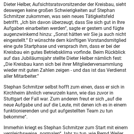
Dieter Helber, Aufsichtsratsvorsitzender der Kreisbau, sieht
deswegen keine großen Schwierigkeiten auf Stephan
Schmitzer zukommen, was sein neues Tätigkeitsfeld
betrifft. „Ich bin davon überzeugt, dass Sie sich gut in Ihre
Aufgaben einarbeiten werden“, sagte er gestern und fügte
augenzwinkernd hinzu: „Sonst hätten wir Sie ja auch nicht
eingestellt.“ Er wünschte dem künftigen Vorstandsmitglied
eine gute Startphase und versprach ihm, dass er bei der
Kreisbau ein gutes Betriebsklima vorfinde. Beim Rückblick
auf das Jubiläumsjahr stellte Dieter Helber nämlich fest:
„Die Kreisbau kann sich bei ihrer Mitgliederversammlung
wieder mit guten Zahlen zeigen - und das ist das Verdienst
aller Mitarbeiter.“
Stephan Schmitzer selbst hofft zum einen, dass er sich in
Kirchheim ähnlich verwurzeln kann, wie das zuvor in
Stuttgart der Fall war. Zum anderen freut er sich „auf die
neue Aufgabe und auf die Leute, mit denen ich es in einem
funktionierenden und gut aufgestellten Team zu tun
bekomme“.
Immerhin kriegt es Stephan Schmitzer zum Start mit einem
vergleichsweise „normalen“ Jahr zu tun, wie Bernd Weiler