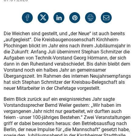
Die Weichen sind gestellt, und „der Neue“ ist auch bereits
„aufgegleist“. Die Kreisbaugenossenschaft Kirchheim-
Plochingen blickt im Jahr eins nach ihrem Jubiläumsjahr in
die Zukunft: Anfang Juli übernimmt Stephan Schmitzer die
Aufgaben von Technik-Vorstand Georg Hörmann, der sich
dann in den Ruhestand verabschiedet. Bis dahin bleibt dem
Vorstand noch ein halbes Jahr an gemeinsamer
Übergangszeit. Im Rahmen des internen Neujahrsempfangs
hat sich Stephan Schmitzer der Kreisbau-Belegschaft als
neuer Mitarbeiter in der Chefetage vorgestellt.
Beim Blick zurück auf ein ereignisreiches Jahr sagte
Vorstandssprecher Bernd Weiler gestern: „Wir haben im
vergangenen Jahr nicht nur gearbeitet, wir durften auch
feiern - unser 100-jähriges Bestehen.“ Zwei Veranstaltungen
griff er dabei besonders heraus: den Betriebsausflug nach
Berlin, der neue Impulse für „die Mannschaft“ gesetzt habe,
sowie den Jubiläumsabend in der Kirchheimer Stadthalle.