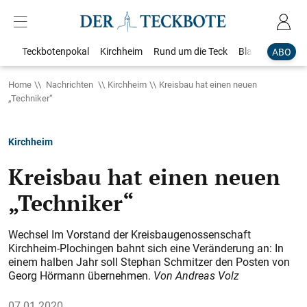
Teckbotenpokal
Kirchheim
Rund um die Teck
Blaulicht
Loka
ABO
Home
Nachrichten
Kirchheim
Kreisbau hat einen neuen
„Techniker“
Kirchheim
Kreisbau hat einen neuen
„Techniker“
Wechsel Im Vorstand der Kreisbaugenossenschaft
Kirchheim-Plochingen bahnt sich eine Veränderung an: In
einem halben Jahr soll Stephan Schmitzer den Posten von
Georg Hörmann übernehmen.
Von Andreas Volz
07.01.2020