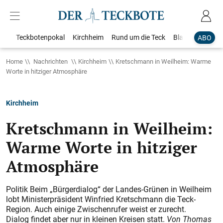
Teckbotenpokal
Kirchheim
Rund um die Teck
Blaulicht
Loka
ABO
Home
Nachrichten
Kirchheim
Kretschmann in Weilheim: Warme
Worte in hitziger Atmosphäre
Kirchheim
Kretschmann in Weilheim:
Warme Worte in hitziger
Atmosphäre
Politik Beim „Bürgerdialog“ der Landes-Grünen in Weilheim
lobt Ministerpräsident Winfried Kretschmann die Teck-
Region. Auch einige Zwischenrufer weist er zurecht.
Dialog findet aber nur in kleinen Kreisen statt.
Von Thomas