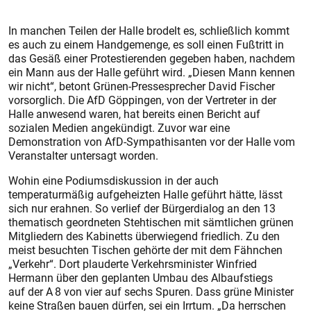
In manchen Teilen der Halle brodelt es, schließlich kommt
es auch zu einem Handgemenge, es soll einen Fußtritt in
das Gesäß einer Protestierenden gegeben haben, nachdem
ein Mann aus der Halle geführt wird. „Diesen Mann kennen
wir nicht“, betont Grünen-Pressesprecher David Fischer
vorsorglich. Die AfD Göppingen, von der Vertreter in der
Halle anwesend waren, hat bereits einen Bericht auf
sozialen Medien angekündigt. Zuvor war eine
Demonstration von AfD-Sympathisanten vor der Halle vom
Veranstalter untersagt worden.
Wohin eine Podiumsdiskussion in der auch
temperaturmäßig aufgeheizten Halle geführt hätte, lässt
sich nur erahnen. So ver­lief der Bürgerdialog an den 13
thematisch geordneten Stehtischen mit sämtlichen grünen
Mitgliedern des Kabinetts überwiegend friedlich. Zu den
meist besuchten Tischen gehörte der mit dem Fähnchen
„Verkehr“. Dort plauderte Verkehrsminister Winfried
Hermann über den geplanten Umbau des Albaufstiegs
auf der A 8 von vier auf sechs Spuren. Dass grüne Minister
keine Straßen bauen dürfen, sei ein Irrtum. „Da herrschen