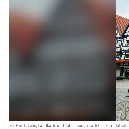
Mit Hüfttasche, Landkarte und Tablet ausgestattet, soll ein Rätsel 