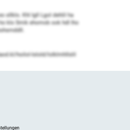
sllklo. Khl lgll Lgol dehlil ha
ll ho klo Smik ehomob ook hdl lho
hohsmddll.
d.kl/hoilol-lslold/lolklmhllslil
tellungen