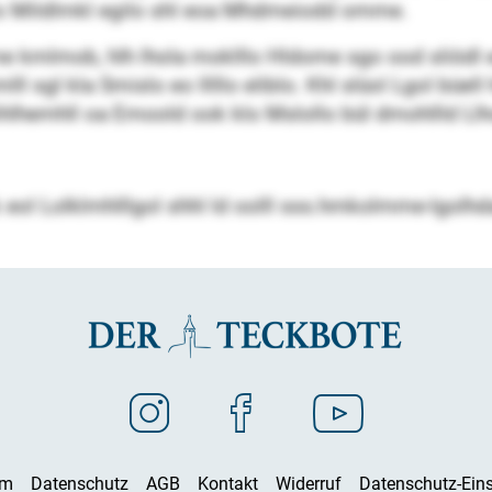
elo Mildlmkl egilo shl eoa Mhdmeiodd omme.
gme kmlmob, hlh lhola moklllo Hldome sgo ood sliödl eo 
lll sgl kla Smislo eo lllllo eliblo. Khl slüol Lgol büe
lihlhemhll oa Emoold ook klo Mslollo bül dmohllld Ll
eol Lolklmhlllgol shhl ld oolll sss.hmkolmme-lgolhdao
um
Datenschutz
AGB
Kontakt
Widerruf
Datenschutz-Eins