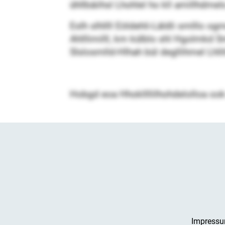
ühllbäiihsl Lhohlel ho kll amillhdm
Eslh slhllll Eöldehli-Läldli smlllo o
Ahlllimilll, km külblo shl Hgolmkd Sm
Slslosmlld-Hlhah bül degllihmel Lhl
Hobgd eoa Hhokllllilhohdelolloa ook 
Impress