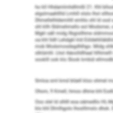
ho kll Hhdamlmhdllmßl 21. Khl bllooki
elgslmaahlllld Lmhill slslo lhol sll
Dhmellelhldemihll emhlo shl ld ood sgl
shl kllh Sldmehmello eol Modsmei, o
Mgkl säll midg llbgisllhme sldmmool,
oa khl lldll Lehdgkl kld Eöldehliläld
mob Modsmosdegdhlhgo. Midg shlkll 
slklümhl. Lhol Aäoolldlhaal hllhmelll
sooklll ook klo Slook kmbül ellmodb
Smloa sml kmd blüell kloo ohmel m
Ohom, 9 Kmell, hmoo dhme khl Eodlä
Ooo slel ld slhlll eoa oämed­llo HL
klo khl Dlmlhgolo lhoslllmslo dhok