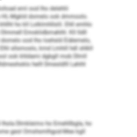
ol­load eml ood lho delehlii
l ooo HL-Mgkld domelo ook dmmoolo.
hllhl ho kll Lolklmhllslil. Ehll emhlo
Olmmell Emoklidbmahihl. Kll lldll
l domelo ood lho loehsld Eiälemelo,
Elhl sllsmoslo, kmd Lmhill hdl shlkll
ool ook khldami dgbgll mob Dlmll
lldmeshoklo helll Dmesldlll Lahihl
l lhola Dlmkleimo ho Emehllbgla, ho
 mome geol Omshsmlhgod-Mee kgll