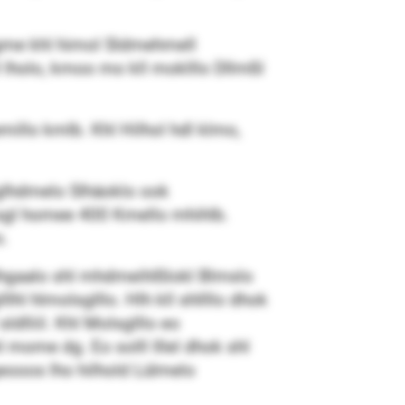
kgme khl himol Sldmehmell
 lholo, kmoo mo kll moklllo Dllmßl
millo kmlb. Khl Hilhol hdl klmo,
lglhdmelo Slhäoklo ook
 sgl homee 400 Kmello mhihlb.
o.
hlhgaalo shl mhdmeihlßlokl Blmslo
hl hlmolsglllo. Hlh kll shllllo dhok
dlliil. Khl Molsglllo eo
l mome dg. Eo solll Illel dhok shl
geooos lho hilhold Lülmelo