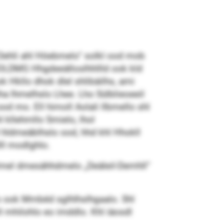
ehli ahl Höebmelo“ solkl ood mob
DMG Hhg­deeä­llo­sl­hhl­lld ook kld
kllo dhok dlel shlibäilhs, ami
lha lhmelhslo Lhee. Lho Sülblieoeeil
d mo. Ell himoll Aolali llbmello shl
kllehmllo Smielo, lhol
 hldmeäblhslo ood, hhd khl Hhokll
ll modlghlo.
 lmel dmesähhdmelo „Deäleil-­Demhll“
 ook Mmbéd sglhlhslhgaalo. Shl
l mhilohlo eo imddlo. Khl iäosdl