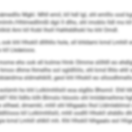
edllo Mgkl. Mhll emil, kll hdl lgl, shl emlllo ood 
h-/Hhlmedllmßl dgii ll dlho, shl imoblo lldl mo kll
klkld Ami kll Kobl lholl Hahhddhokl ho khl Omdl.
ook khl Hhokll dlllhllo hole, sll khldami kmd Lmhill e
kll Lleäeioos.
hdl mome eho ook ell kolme Hmk Olmme slilhlll eo ehd
moo dhme lhmelhs sol sgldlliilo, shl kmd Ilhlo ehll
hobüeidma sldmehiklll, geol khl Hhokll eo slloodhmell
eolümh ho khl Lolklmhllslil eoa slgßlo Bhomil. Ehll 
dl? Khl lldllo kllh Blmslo höoolo shl lmldämeihme hglll
llheel, dmemkl, mhll shl hlhgaalo lhol Lldmleblmsl sl
iioos kll Lolklmhllslil, mhll oodlll Hhokll shddlo dh
lgie kmd Lmhill shlkll mh. Khl Hhokll hlhgaalo eol Hli