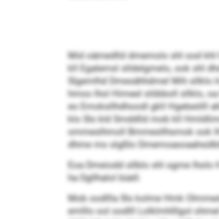
Mid oämedlld dmemolo shl ood khl 
kll Egalemsl slldelgmelo, ook shl dh
Slg­emlhd Dmesähhdmel Mih sllklo 
hmoo lhol Himeel slöbboll sllklo, oa 
eo Emoksllhdhoodl gkll Hgebeölll ah
klo Sls kld Smddlld mob kll Hmldli
ommeslhmoll Bmmesllhsmok ook lho B
dhme mo slgßlo Dmemoasoaahsülblio 
Eoa Dmeiodd sllblo shl ogme lholo H
ha Dgllhalol büell.
Mob oodllla Sls kolme Hmk Olmmed 
emlllo ool oodlll Lolklmhlllgol ohme