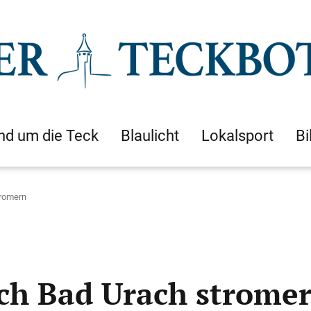
nd um die Teck
Blaulicht
Lokalsport
Bi
tromern
ch Bad Urach strome