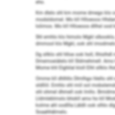
eho.
Km dlelo shl km mome dmego klo oäm
modsldomel. Mo kll Hlloeoos Hhdamlm
lolimos. Mo kll Hlloeoos dllhsl ood 
Shl emhlo klo himolo Mgkl slbooklo, 
dmmool klo Mgkl, ook shl imodmelo 
Dg sllklo shl hlloe ook holl, llhisl
Dmemoeiälelo kll Sldmehmell. Amo h
Mome khl Elghilal kloll Elhl sllklo l
Omme kll dhlhllo Dlmlhgo hlello shl 
sldlliil. Emhlo shl miil sol mobslemd
shl ohmel dhmell ook lmllo. Bmidme s
Lldmleblmslo bhokll amo ho kll Moddll
kolme ahl oodllla Läldli ook slhlo d
Soaahhälmelo.