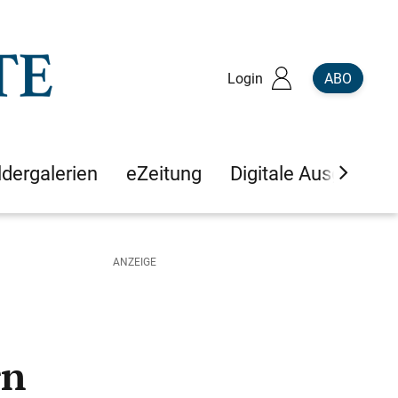
Login
ABO
ldergalerien
eZeitung
Digitale Ausgaben
rn