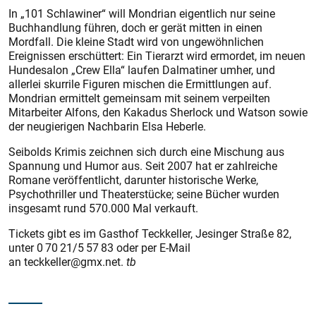
In „101 Schlawiner“ will Mondrian eigentlich nur seine
Buchhandlung führen, doch er gerät mitten in einen
Mordfall. Die kleine Stadt wird von ungewöhnlichen
Ereignissen erschüttert: Ein Tierarzt wird ermordet, im neuen
Hundesalon „Crew Ella“ laufen Dalmatiner umher, und
allerlei skurrile Figuren mischen die Ermittlungen auf.
Mondrian ermittelt gemeinsam mit seinem verpeilten
Mitarbeiter Alfons, den Kakadus Sherlock und Watson sowie
der neugierigen Nachbarin Elsa Heberle.
Seibolds Krimis zeichnen sich durch eine Mischung aus
Spannung und Humor aus. Seit 2007 hat er zahlreiche
Romane veröffent­licht, darunter historische Werke,
Psychothriller und Theaterstücke; seine Bücher wurden
insgesamt rund 570.000 Mal verkauft.
Tickets gibt es im Gasthof Teckkeller, Jesinger Straße 82,
unter 0 70 21/5 57 83 oder per E-Mail
an teckkeller@gmx.net.
tb