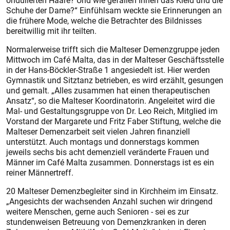
ondulierten Haare? Und wie gefallen Ihnen das Kleid und die
Schuhe der Dame?“ Einfühlsam weckte sie Erinnerungen an
die frühere Mode, welche die Betrachter des Bildnisses
bereitwillig mit ihr teilten.
Normalerweise trifft sich die Malteser Demenzgruppe jeden
Mittwoch im Café Malta, das in der Malteser Geschäftsstelle
in der Hans-Böckler-Straße 1 angesiedelt ist. Hier werden
Gymnastik und Sitztanz betrieben, es wird erzählt, gesungen
und gemalt. „Alles zusammen hat einen therapeutischen
Ansatz“, so die Malteser Koordinatorin. Angeleitet wird die
Mal- und Gestaltungsgruppe von Dr. Leo Reich, Mitglied im
Vorstand der Margarete und Fritz Faber Stiftung, welche die
Malteser Demenzarbeit seit vielen Jahren finanziell
unterstützt. Auch montags und donnerstags kommen
jeweils sechs bis acht demenziell veränderte Frauen und
Männer im Café Malta zusammen. Donnerstags ist es ein
reiner Männertreff.
20 Malteser Demenzbegleiter sind in Kirchheim im Einsatz.
„Angesichts der wachsenden Anzahl suchen wir dringend
weitere Menschen, gerne auch Senioren - sei es zur
stundenweisen Betreuung von Demenzkranken in deren