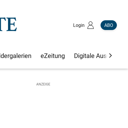
Login
ABO
ldergalerien
eZeitung
Digitale Ausgaben