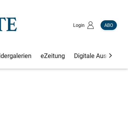
Login
ABO
ldergalerien
eZeitung
Digitale Ausgaben