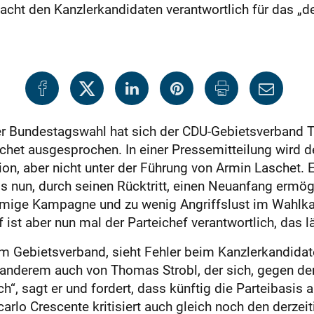
cht den Kanzlerkandidaten verantwortlich für das „d
er Bundestagswahl hat sich der CDU-Gebietsverband Te
het ausgesprochen. In einer Pressemitteilung wird d
tion, aber nicht unter der Führung von Armin Laschet.
 nun, durch seinen Rücktritt, einen Neuanfang ermögl
stimmige Kampagne und zu wenig Angriffslust im Wah
ist aber nun mal der Parteichef verantwortlich, das lä
im Gebietsverband, sieht Fehler beim Kanzlerkandidat
anderem auch von Thomas Strobl, der sich, gegen den
h“, sagt er und fordert, dass künftig die Parteibasis 
arlo Crescente kritisiert auch gleich noch den derze