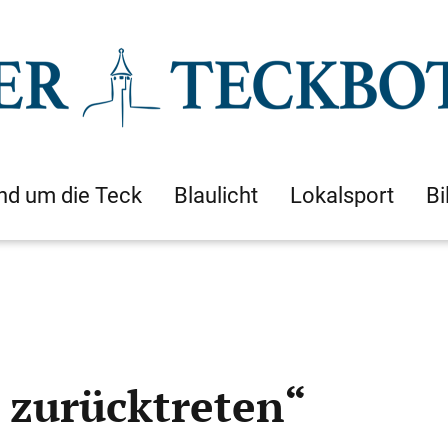
nd um die Teck
Blaulicht
Lokalsport
Bi
t zurücktreten“