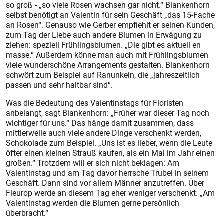
so groß - „so viele Rosen wachsen gar nicht.“ Blankenhorn
selbst benötigt an Valentin für sein Geschäft „das 15-Fache
an Rosen“. Genauso wie Gerber empfiehlt er seinen Kunden,
zum Tag der Liebe auch andere Blumen in Erwägung zu
ziehen: speziell Frühlingsblumen. „Die gibt es aktuell en
masse.“ Außerdem könne man auch mit Frühlingsblumen
viele wunderschöne Arrangements gestalten. Blankenhorn
schwört zum Beispiel auf Ranunkeln, die „jahreszeitlich
passen und sehr haltbar sind“.
Was die Bedeutung des Valentinstags für Floristen
anbelangt, sagt Blankenhorn: „Früher war dieser Tag noch
wichtiger für uns.“ Das hänge damit zusammen, dass
mittlerweile auch viele andere Dinge verschenkt werden,
Schokolade zum Beispiel. „Uns ist es lieber, wenn die Leute
öfter einen kleinen Strauß kaufen, als ein Mal im Jahr einen
großen.“ Trotzdem will er sich nicht beklagen: Am
Valentinstag und am Tag davor herrsche Trubel in seinem
Geschäft. Dann sind vor allem Männer anzutreffen. Über
Fleurop werde an diesem Tag eher weniger verschenkt. „Am
Valentinstag werden die Blumen gerne persönlich
überbracht.“