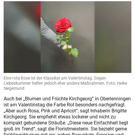
Eine rote Rose ist der Klassiker am Valentinstag. Gegen
Liebeskummer helfen jedoch eher andere Maßnahmen. Foto: Heike
Siegemund
Auch bei „Blumen und Früchte Kirchgeorg“ in Oberlenningen
ist am Valentinstag die Farbe Rot besonders nachgefragt.
„Aber auch Rosa, Pink und Apricot“, sagt Inhaberin Brigitte
Kirchgeorg. Sie empfiehlt etwas lockerer und nicht zu
kompakt gebundene Sträuße. „Diese neue Einfachheit liegt
groß im Trend“, sagt die Floristmeisterin. Sie bezieht gerne
Frühlingsblumen mit ein: neben Ranunkeln, Freesien und