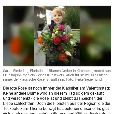
Sarah Fiederling, Floristin bei Blumen Gerber in Kirchheim, macht aus
Frühlingsblumen ein kleines Kunstwerk. Auch für sie muss es nicht
immer der klassische Rosenstrauß sein. Foto: Heike Siegemund
Die rote Rose ist noch immer der Klassiker am Valentinstag:
Keine andere Blume wird an diesem Tag so gern gekauft
und verschenkt - die Rose ist und bleibt das Zeichen der
Liebe schlechthin. Doch die Floristen aus der Region, die der
Teckbote zum Thema befragt hat, betonen unisono: Es gibt
viele andere wunderschöne Blumen und Blüten, die der Rose