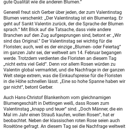
gute Qualität wie die anderen Blumen.“
Generell freut sich Gerber über jeden, der zum Valentinstag
Blumen verschenkt: „Der Valentinstag ist ein Blumentag. Er
geht auf Sankt Valentin zurück, der die Sprache der Blumen
sprach.“ Mit Blick auf die Tatsache, dass viele andere
Branchen auf den Zug aufgesprungen sind, betont er: „Wir
sind das Original.“ Der Valentinstag sei wichtig für die
Floristen; auch, weil es der einzige „Blumen- oder Feiertag“
im ganzen Jahr sei, der weltweit am 14. Februar begangen
werde. Trotzdem verdienten die Floristen an diesem Tag
„nicht extra viel Geld“. Denn vor allem Rosen würden zu
Valentin global vermarktet, und die Nachfrage in der ganzen
Welt steige extrem, was die Einkaufspreise für die Floristen
in die Höhe schnellen lässt. „Eine so hohe Spanne haben wir
gar nicht“, betont Gerber.
Auch Hans-Christof Blankenhorn vom gleichnamigen
Blumengeschäft in Dettingen weiß, dass Rosen zum
Valentinstag „knapp und teuer“ sind. „Doch Männer, die ein
Mal im Jahr einen Strauß kaufen, wollen Rosen“, hat er
beobachtet. Neben der klassischen roten Rose seien auch
Rosétöne gefragt. An diesem Tag sei die Nachfrage weltweit