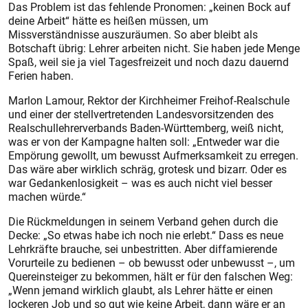
Das Problem ist das fehlende Pronomen: „keinen Bock auf
deine Arbeit“ hätte es heißen müssen, um
Missverständnisse auszuräumen. So aber bleibt als
Botschaft übrig: Lehrer arbeiten nicht. Sie haben jede Menge
Spaß, weil sie ja viel Tagesfreizeit und noch dazu dauernd
Ferien haben.
Marlon Lamour, Rektor der Kirchheimer Freihof-Realschule
und einer der stellvertretenden Landesvorsitzenden des
Realschullehrerverbands Baden-Württemberg, weiß nicht,
was er von der Kampagne halten soll: „Entweder war die
Empörung gewollt, um bewusst Aufmerksamkeit zu erregen.
Das wäre aber wirklich schräg, grotesk und bizarr. Oder es
war Gedankenlosigkeit – was es auch nicht viel besser
machen würde.“
Die Rückmeldungen in seinem Verband gehen durch die
Decke: „So etwas habe ich noch nie erlebt.“ Dass es neue
Lehrkräfte brauche, sei unbestritten. Aber diffamierende
Vorurteile zu bedienen – ob bewusst oder unbewusst –, um
Quereinsteiger zu bekommen, hält er für den falschen Weg:
„Wenn jemand wirklich glaubt, als Lehrer hätte er einen
lockeren Job und so gut wie keine Arbeit, dann wäre er an