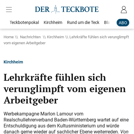
Teckbotenpokal
Kirchheim
Rund um die Teck
Blaulicht
Loka
ABO
Home
Nachrichten
Kirchheim
Lehrkräfte fühlen sich verunglimpft
vom eigenen Arbeitgeber
Kirchheim
Lehrkräfte fühlen sich
verunglimpft vom eigenen
Arbeitgeber
Werbekampagne Marlon Lamour vom
Realschullehrerverband Baden-Württemberg wartet auf eine
Entschuldigung aus dem Kultusministerium und würde
danach gerne wieder auf sachlicher Ebene weiterreden.
Von