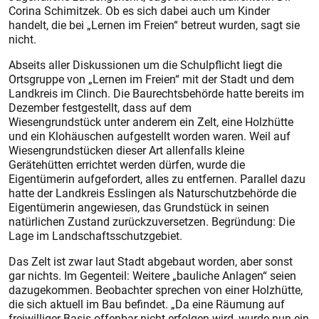
Corina Schimitzek. Ob es sich dabei auch um Kinder
handelt, die bei „Lernen im Freien“ betreut wurden, sagt sie
nicht.
Abseits aller Diskussionen um die Schulpflicht liegt die
Ortsgruppe von „Lernen im Freien“ mit der Stadt und dem
Landkreis im Clinch. Die Baurechtsbehörde hatte bereits im
Dezember festgestellt, dass auf dem
Wiesengrundstück unter anderem ein Zelt, eine Holzhütte
und ein Klohäuschen aufgestellt worden waren. Weil auf
Wiesengrundstücken dieser Art allenfalls kleine
Gerätehütten errichtet werden dürfen, wurde die
Eigentümerin aufgefordert, alles zu entfernen. Parallel dazu
hatte der Landkreis Esslingen als Naturschutzbehörde die
Eigentümerin angewiesen, das Grundstück in seinen
natürlichen Zustand zurückzuversetzen. Begründung: Die
Lage im Landschaftsschutzgebiet.
Das Zelt ist zwar laut Stadt abgebaut worden, aber sonst
gar nichts. Im Gegenteil: Weitere „bauliche Anlagen“ seien
dazugekommen. Beobachter sprechen von einer Holzhütte,
die sich aktuell im Bau befindet. „Da eine Räumung auf
freiwilliger Basis offenbar nicht erfolgen wird, wurde nun ein