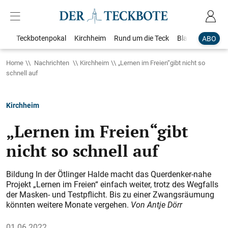
Teckbotenpokal
Kirchheim
Rund um die Teck
Blaulicht
Loka
ABO
Home
Nachrichten
Kirchheim
„Lernen im Freien“gibt nicht so
schnell auf
Kirchheim
„Lernen im Freien“gibt
nicht so schnell auf
Bildung In der Ötlinger Halde macht das Querdenker-nahe
Projekt „Lernen im Freien“ einfach weiter, trotz des Wegfalls
der Masken- und Testpflicht. Bis zu einer Zwangsräumung
könnten weitere Monate vergehen.
Von Antje Dörr
01.06.2022